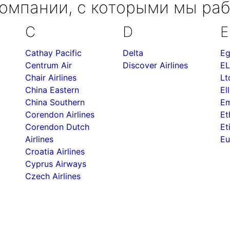
омпании, с которыми мы ра
C
D
E
Cathay Pacific
Delta
Eg
Centrum Air
Discover Airlines
EL
Chair Airlines
Lt
China Eastern
Ell
China Southern
Em
Corendon Airlines
Et
Corendon Dutch
Et
Airlines
Eu
Croatia Airlines
Cyprus Airways
Czech Airlines