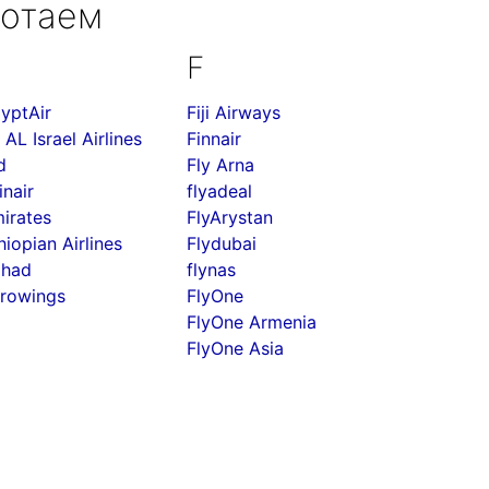
ботаем
F
yptAir
Fiji Airways
 AL Israel Airlines
Finnair
d
Fly Arna
inair
flyadeal
irates
FlyArystan
hiopian Airlines
Flydubai
ihad
flynas
rowings
FlyOne
FlyOne Armenia
FlyOne Asia