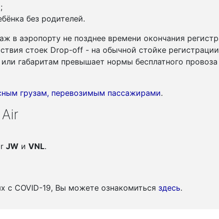
;
бёнка без родителей.
аж в аэропорту не позднее времени окончания регистр
утствия стоек Drop-off - на обычной стойке регистраци
су или габаритам превышает нормы бесплатного провоза
асным грузам, перевозимым пассажирами
.
Air
ir
JW
и
VNL
.
ых c COVID-19, Вы можете ознакомиться
здесь
.