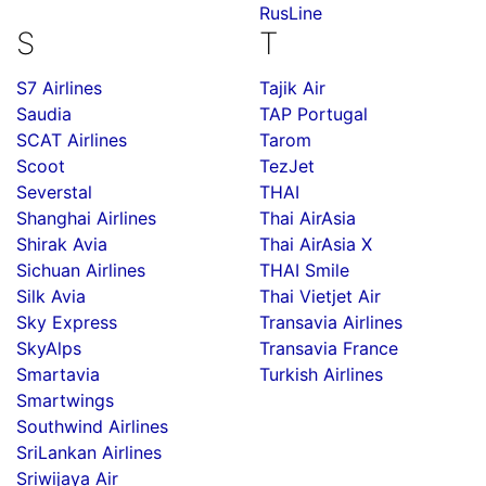
RusLine
S
T
S7 Airlines
Tajik Air
Saudia
TAP Portugal
SCAT Airlines
Tarom
Scoot
TezJet
Severstal
THAI
Shanghai Airlines
Thai AirAsia
Shirak Avia
Thai AirAsia X
Sichuan Airlines
THAI Smile
Silk Avia
Thai Vietjet Air
Sky Express
Transavia Airlines
SkyAlps
Transavia France
Smartavia
Turkish Airlines
Smartwings
Southwind Airlines
SriLankan Airlines
Sriwijaya Air