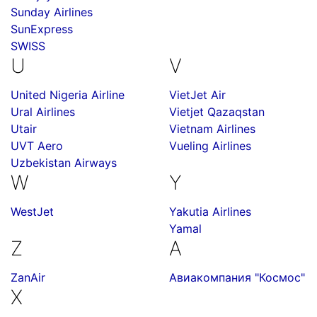
Sunday Airlines
SunExpress
SWISS
U
V
United Nigeria Airline
VietJet Air
Ural Airlines
Vietjet Qazaqstan
Utair
Vietnam Airlines
UVT Aero
Vueling Airlines
Uzbekistan Airways
W
Y
WestJet
Yakutia Airlines
Yamal
Z
А
ZanAir
Авиакомпания "Космос"
Х