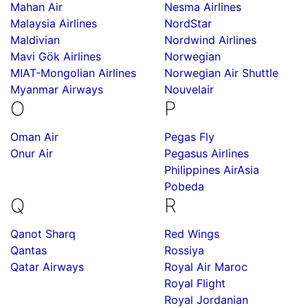
Mahan Air
Nesma Airlines
Malaysia Airlines
NordStar
Maldivian
Nordwind Airlines
Mavi Gök Airlines
Norwegian
MIAT-Mongolian Airlines
Norwegian Air Shuttle
Myanmar Airways
Nouvelair
O
P
Oman Air
Pegas Fly
Onur Air
Pegasus Airlines
Philippines AirAsia
Pobeda
Q
R
Qanot Sharq
Red Wings
Qantas
Rossiya
Qatar Airways
Royal Air Maroc
Royal Flight
Royal Jordanian