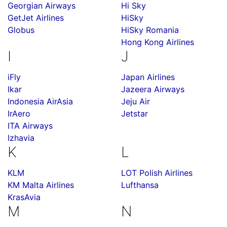
Georgian Airways
Hi Sky
GetJet Airlines
HiSky
Globus
HiSky Romania
Hong Kong Airlines
I
J
iFly
Japan Airlines
Ikar
Jazeera Airways
Indonesia AirAsia
Jeju Air
IrAero
Jetstar
ITA Airways
Izhavia
K
L
KLM
LOT Polish Airlines
KM Malta Airlines
Lufthansa
KrasAvia
M
N