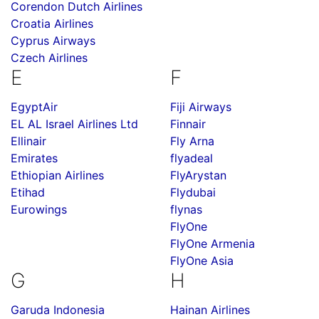
Corendon Dutch Airlines
Croatia Airlines
Cyprus Airways
Czech Airlines
E
F
EgyptAir
Fiji Airways
EL AL Israel Airlines Ltd
Finnair
Ellinair
Fly Arna
Emirates
flyadeal
Ethiopian Airlines
FlyArystan
Etihad
Flydubai
Eurowings
flynas
FlyOne
FlyOne Armenia
FlyOne Asia
G
H
Garuda Indonesia
Hainan Airlines