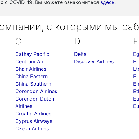
ых c COVID-19, Вы можете ознакомиться
здесь
.
омпании, с которыми мы ра
C
D
E
Cathay Pacific
Delta
Eg
Centrum Air
Discover Airlines
EL
Chair Airlines
Lt
China Eastern
Ell
China Southern
Em
Corendon Airlines
Et
Corendon Dutch
Et
Airlines
Eu
Croatia Airlines
Cyprus Airways
Czech Airlines