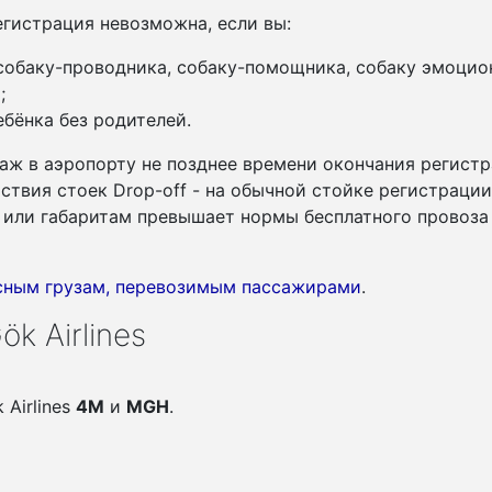
гистрация невозможна, если вы:
 собаку-проводника, собаку-помощника, собаку эмоцио
;
бёнка без родителей.
аж в аэропорту не позднее времени окончания регистр
утствия стоек Drop-off - на обычной стойке регистраци
су или габаритам превышает нормы бесплатного провоза
асным грузам, перевозимым пассажирами
.
k Airlines
 Airlines
4M
и
MGH
.