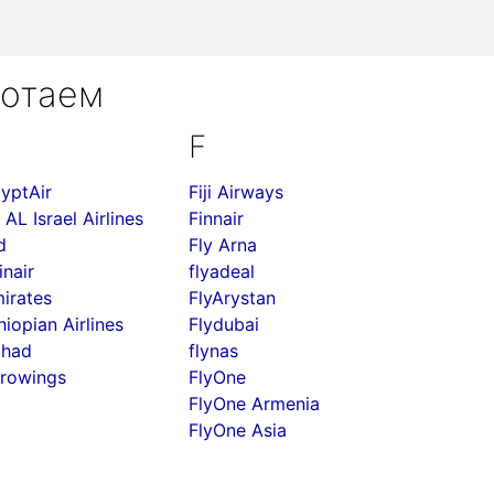
ботаем
F
yptAir
Fiji Airways
 AL Israel Airlines
Finnair
d
Fly Arna
inair
flyadeal
irates
FlyArystan
hiopian Airlines
Flydubai
ihad
flynas
rowings
FlyOne
FlyOne Armenia
FlyOne Asia