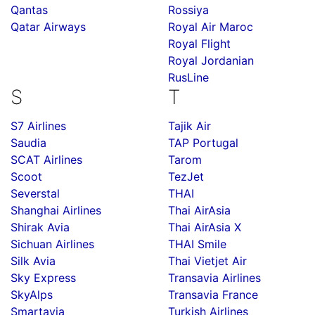
Qantas
Rossiya
Qatar Airways
Royal Air Maroc
Royal Flight
Royal Jordanian
RusLine
S
T
S7 Airlines
Tajik Air
Saudia
TAP Portugal
SCAT Airlines
Tarom
Scoot
TezJet
Severstal
THAI
Shanghai Airlines
Thai AirAsia
Shirak Avia
Thai AirAsia X
Sichuan Airlines
THAI Smile
Silk Avia
Thai Vietjet Air
Sky Express
Transavia Airlines
SkyAlps
Transavia France
Smartavia
Turkish Airlines