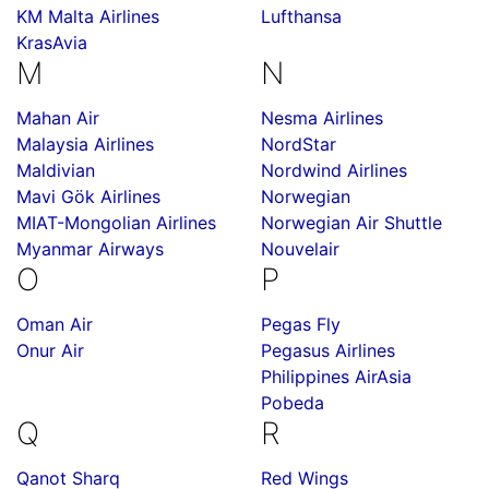
KM Malta Airlines
Lufthansa
KrasAvia
M
N
Mahan Air
Nesma Airlines
Malaysia Airlines
NordStar
Maldivian
Nordwind Airlines
Mavi Gök Airlines
Norwegian
MIAT-Mongolian Airlines
Norwegian Air Shuttle
Myanmar Airways
Nouvelair
O
P
Oman Air
Pegas Fly
Onur Air
Pegasus Airlines
Philippines AirAsia
Pobeda
Q
R
Qanot Sharq
Red Wings