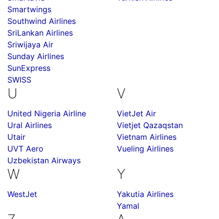
Smartwings
Southwind Airlines
SriLankan Airlines
Sriwijaya Air
Sunday Airlines
SunExpress
SWISS
U
V
United Nigeria Airline
VietJet Air
Ural Airlines
Vietjet Qazaqstan
Utair
Vietnam Airlines
UVT Aero
Vueling Airlines
Uzbekistan Airways
W
Y
WestJet
Yakutia Airlines
Yamal