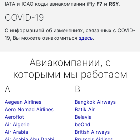
IATA и ICAO коды авиакомпании iFly
F7
и
RSY
.
COVID-19
С информацией об изменениях, связанных c COVID-
19, Вы можете ознакомиться
здесь
.
Авиакомпании, с
которыми мы работаем
A
B
Aegean Airlines
Bangkok Airways
Aero Nomad Airlines
Batik Air
Aeroflot
Belavia
Air Algerie
beOnd
Air Arabia
British Airways
Air Arabia Abu Dhabi
Brussels Airlines