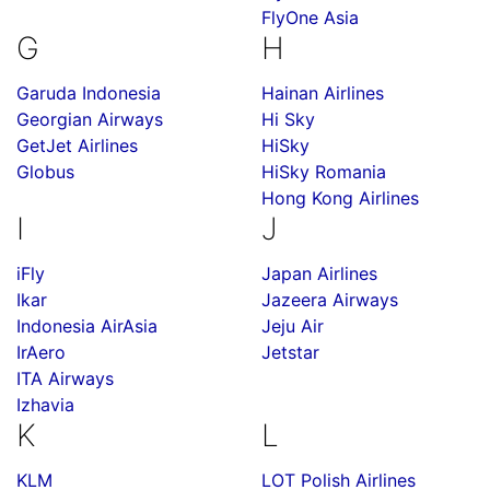
FlyOne Asia
G
H
Garuda Indonesia
Hainan Airlines
Georgian Airways
Hi Sky
GetJet Airlines
HiSky
Globus
HiSky Romania
Hong Kong Airlines
I
J
iFly
Japan Airlines
Ikar
Jazeera Airways
Indonesia AirAsia
Jeju Air
IrAero
Jetstar
ITA Airways
Izhavia
K
L
KLM
LOT Polish Airlines