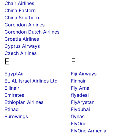
Chair Airlines
China Eastern
China Southern
Corendon Airlines
Corendon Dutch Airlines
Croatia Airlines
Cyprus Airways
Czech Airlines
E
F
EgyptAir
Fiji Airways
EL AL Israel Airlines Ltd
Finnair
Ellinair
Fly Arna
Emirates
flyadeal
Ethiopian Airlines
FlyArystan
Etihad
Flydubai
Eurowings
flynas
FlyOne
FlyOne Armenia