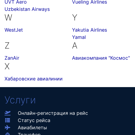
UVT Aero
Vueling Airlines
Uzbekistan Airways
W
Y
WestJet
Yakutia Airlines
Yamal
Z
А
ZanAir
Авиакомпания "Космос"
Х
Хабаровские авиалинии
Услуги
Онлайн-регистрация на рейс
Статус рейса
Авиабилеты
Трансфер