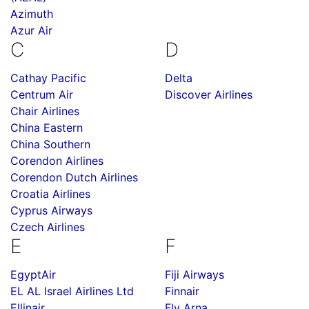
Azimuth
Azur Air
C
D
Cathay Pacific
Delta
Centrum Air
Discover Airlines
Chair Airlines
China Eastern
China Southern
Corendon Airlines
Corendon Dutch Airlines
Croatia Airlines
Cyprus Airways
Czech Airlines
E
F
EgyptAir
Fiji Airways
EL AL Israel Airlines Ltd
Finnair
Ellinair
Fly Arna