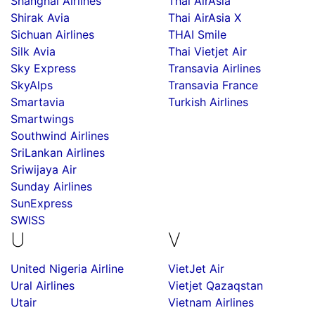
Shanghai Airlines
Thai AirAsia
Shirak Avia
Thai AirAsia X
Sichuan Airlines
THAI Smile
Silk Avia
Thai Vietjet Air
Sky Express
Transavia Airlines
SkyAlps
Transavia France
Smartavia
Turkish Airlines
Smartwings
Southwind Airlines
SriLankan Airlines
Sriwijaya Air
Sunday Airlines
SunExpress
SWISS
U
V
United Nigeria Airline
VietJet Air
Ural Airlines
Vietjet Qazaqstan
Utair
Vietnam Airlines