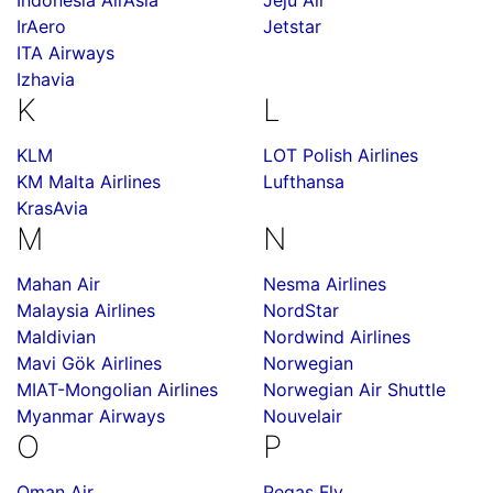
Indonesia AirAsia
Jeju Air
IrAero
Jetstar
ITA Airways
Izhavia
K
L
KLM
LOT Polish Airlines
KM Malta Airlines
Lufthansa
KrasAvia
M
N
Mahan Air
Nesma Airlines
Malaysia Airlines
NordStar
Maldivian
Nordwind Airlines
Mavi Gök Airlines
Norwegian
MIAT-Mongolian Airlines
Norwegian Air Shuttle
Myanmar Airways
Nouvelair
O
P
Oman Air
Pegas Fly