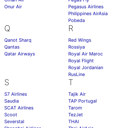
Onur Air
Pegasus Airlines
Philippines AirAsia
Pobeda
Q
R
Qanot Sharq
Red Wings
Qantas
Rossiya
Qatar Airways
Royal Air Maroc
Royal Flight
Royal Jordanian
RusLine
S
T
S7 Airlines
Tajik Air
Saudia
TAP Portugal
SCAT Airlines
Tarom
Scoot
TezJet
Severstal
THAI