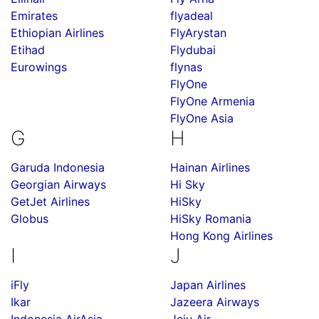
Emirates
flyadeal
Ethiopian Airlines
FlyArystan
Etihad
Flydubai
Eurowings
flynas
FlyOne
FlyOne Armenia
FlyOne Asia
G
H
Garuda Indonesia
Hainan Airlines
Georgian Airways
Hi Sky
GetJet Airlines
HiSky
Globus
HiSky Romania
Hong Kong Airlines
I
J
iFly
Japan Airlines
Ikar
Jazeera Airways