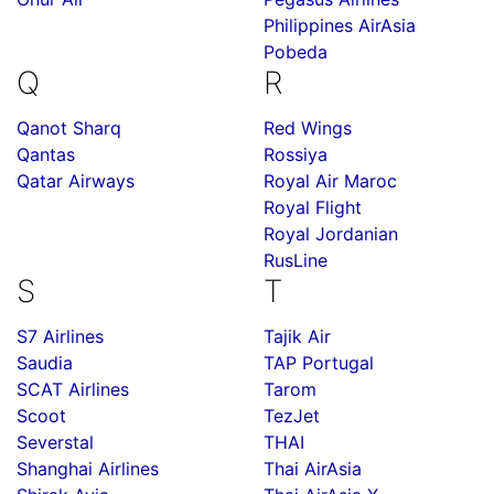
Philippines AirAsia
Pobeda
Q
R
Qanot Sharq
Red Wings
Qantas
Rossiya
Qatar Airways
Royal Air Maroc
Royal Flight
Royal Jordanian
RusLine
S
T
S7 Airlines
Tajik Air
Saudia
TAP Portugal
SCAT Airlines
Tarom
Scoot
TezJet
Severstal
THAI
Shanghai Airlines
Thai AirAsia