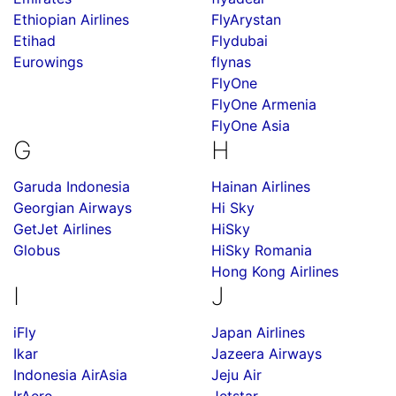
Ethiopian Airlines
FlyArystan
Etihad
Flydubai
Eurowings
flynas
FlyOne
FlyOne Armenia
FlyOne Asia
G
H
Garuda Indonesia
Hainan Airlines
Georgian Airways
Hi Sky
GetJet Airlines
HiSky
Globus
HiSky Romania
Hong Kong Airlines
I
J
iFly
Japan Airlines
Ikar
Jazeera Airways
Indonesia AirAsia
Jeju Air