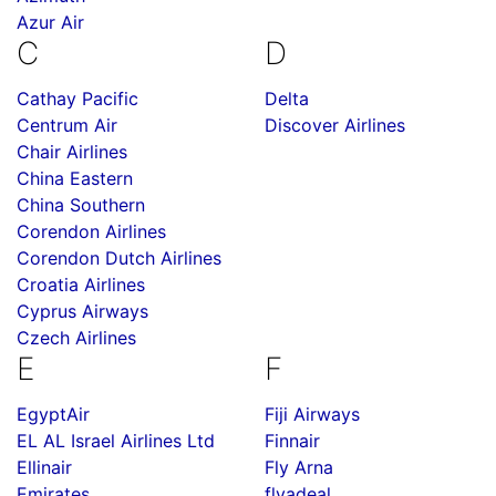
Azur Air
C
D
Cathay Pacific
Delta
Centrum Air
Discover Airlines
Chair Airlines
China Eastern
China Southern
Corendon Airlines
Corendon Dutch Airlines
Croatia Airlines
Cyprus Airways
Czech Airlines
E
F
EgyptAir
Fiji Airways
EL AL Israel Airlines Ltd
Finnair
Ellinair
Fly Arna
Emirates
flyadeal