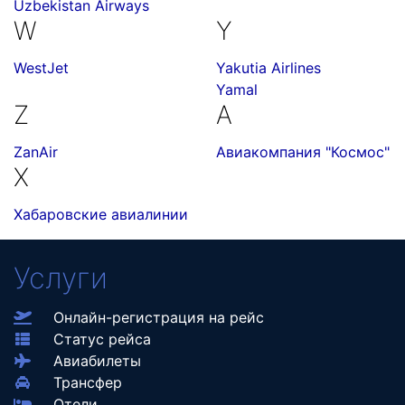
Uzbekistan Airways
W
Y
WestJet
Yakutia Airlines
Yamal
Z
А
ZanAir
Авиакомпания "Космос"
Х
Хабаровские авиалинии
Услуги
Онлайн-регистрация на рейс
Статус рейса
Авиабилеты
Трансфер
Отели