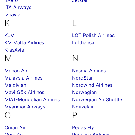
IrAero
Jetstar
ITA Airways
Izhavia
K
L
KLM
LOT Polish Airlines
KM Malta Airlines
Lufthansa
KrasAvia
M
N
Mahan Air
Nesma Airlines
Malaysia Airlines
NordStar
Maldivian
Nordwind Airlines
Mavi Gök Airlines
Norwegian
MIAT-Mongolian Airlines
Norwegian Air Shuttle
Myanmar Airways
Nouvelair
O
P
Oman Air
Pegas Fly
Onur Air
Pegasus Airlines