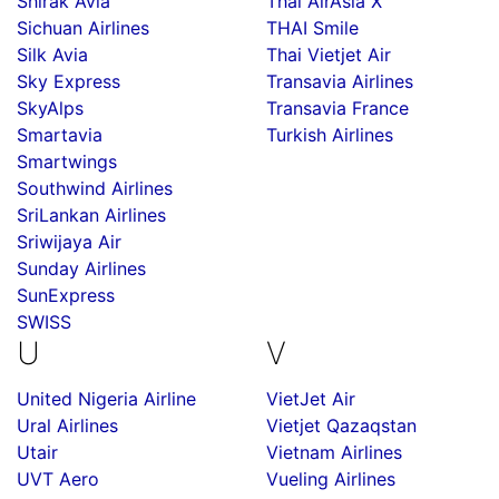
Shirak Avia
Thai AirAsia X
Sichuan Airlines
THAI Smile
Silk Avia
Thai Vietjet Air
Sky Express
Transavia Airlines
SkyAlps
Transavia France
Smartavia
Turkish Airlines
Smartwings
Southwind Airlines
SriLankan Airlines
Sriwijaya Air
Sunday Airlines
SunExpress
SWISS
U
V
United Nigeria Airline
VietJet Air
Ural Airlines
Vietjet Qazaqstan
Utair
Vietnam Airlines
UVT Aero
Vueling Airlines