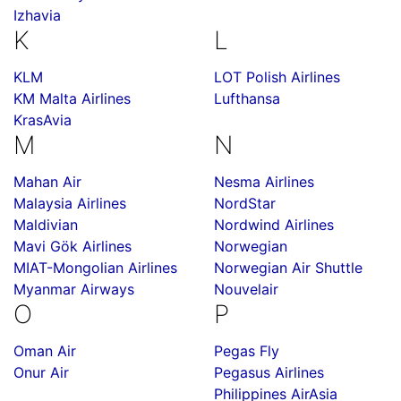
Izhavia
K
L
KLM
LOT Polish Airlines
KM Malta Airlines
Lufthansa
KrasAvia
M
N
Mahan Air
Nesma Airlines
Malaysia Airlines
NordStar
Maldivian
Nordwind Airlines
Mavi Gök Airlines
Norwegian
MIAT-Mongolian Airlines
Norwegian Air Shuttle
Myanmar Airways
Nouvelair
O
P
Oman Air
Pegas Fly
Onur Air
Pegasus Airlines
Philippines AirAsia