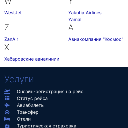
W
Y
WestJet
Yakutia Airlines
Yamal
Z
А
ZanAir
Авиакомпания "Космос"
Х
Хабаровские авиалинии
Услуги
Онлайн-регистрация на рейс
Статус рейса
Авиабилеты
Трансфер
Отели
Туристическая страховка