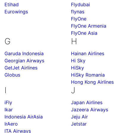
Etihad
Flydubai
Eurowings
flynas
FlyOne
FlyOne Armenia
FlyOne Asia
G
H
Garuda Indonesia
Hainan Airlines
Georgian Airways
Hi Sky
GetJet Airlines
HiSky
Globus
HiSky Romania
Hong Kong Airlines
I
J
iFly
Japan Airlines
Ikar
Jazeera Airways
Indonesia AirAsia
Jeju Air
IrAero
Jetstar
ITA Airways