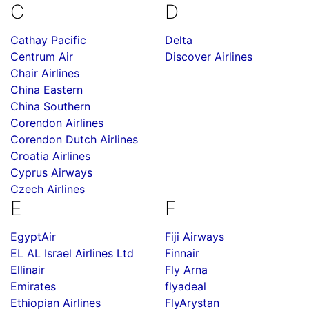
C
D
Cathay Pacific
Delta
Centrum Air
Discover Airlines
Chair Airlines
China Eastern
China Southern
Corendon Airlines
Corendon Dutch Airlines
Croatia Airlines
Cyprus Airways
Czech Airlines
E
F
EgyptAir
Fiji Airways
EL AL Israel Airlines Ltd
Finnair
Ellinair
Fly Arna
Emirates
flyadeal
Ethiopian Airlines
FlyArystan