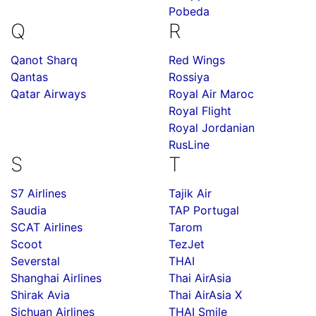
Pobeda
Q
R
Qanot Sharq
Red Wings
Qantas
Rossiya
Qatar Airways
Royal Air Maroc
Royal Flight
Royal Jordanian
RusLine
S
T
S7 Airlines
Tajik Air
Saudia
TAP Portugal
SCAT Airlines
Tarom
Scoot
TezJet
Severstal
THAI
Shanghai Airlines
Thai AirAsia
Shirak Avia
Thai AirAsia X
Sichuan Airlines
THAI Smile