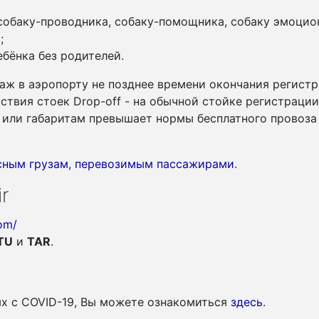
 собаку-проводника, собаку-помощника, собаку эмоцио
;
бёнка без родителей.
аж в аэропорту не позднее времени окончания регистр
утствия стоек Drop-off - на обычной стойке регистраци
су или габаритам превышает нормы бесплатного провоза
асным грузам, перевозимым пассажирами
.
r
com/
TU
и
TAR
.
ых c COVID-19, Вы можете ознакомиться
здесь
.