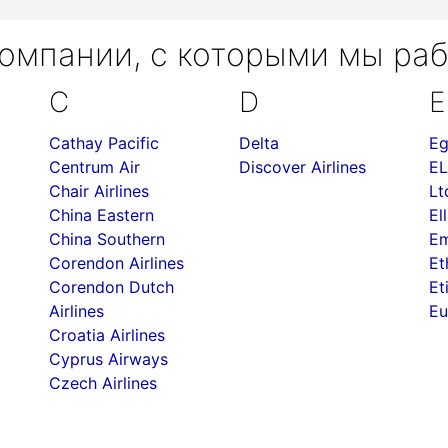
омпании, с которыми мы ра
C
D
E
Cathay Pacific
Delta
Eg
Centrum Air
Discover Airlines
EL
Chair Airlines
Lt
China Eastern
Ell
China Southern
Em
Corendon Airlines
Et
Corendon Dutch
Et
Airlines
Eu
Croatia Airlines
Cyprus Airways
Czech Airlines