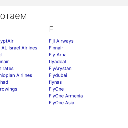
ботаем
F
yptAir
Fiji Airways
 AL Israel Airlines
Finnair
d
Fly Arna
inair
flyadeal
irates
FlyArystan
hiopian Airlines
Flydubai
ihad
flynas
rowings
FlyOne
FlyOne Armenia
FlyOne Asia