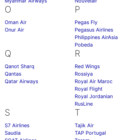
Myanmar Airways
Nouvelair
O
P
Oman Air
Pegas Fly
Onur Air
Pegasus Airlines
Philippines AirAsia
Pobeda
Q
R
Qanot Sharq
Red Wings
Qantas
Rossiya
Qatar Airways
Royal Air Maroc
Royal Flight
Royal Jordanian
RusLine
S
T
S7 Airlines
Tajik Air
Saudia
TAP Portugal