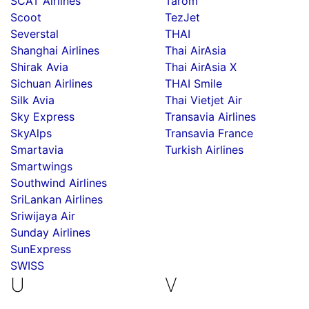
SCAT Airlines
Tarom
Scoot
TezJet
Severstal
THAI
Shanghai Airlines
Thai AirAsia
Shirak Avia
Thai AirAsia X
Sichuan Airlines
THAI Smile
Silk Avia
Thai Vietjet Air
Sky Express
Transavia Airlines
SkyAlps
Transavia France
Smartavia
Turkish Airlines
Smartwings
Southwind Airlines
SriLankan Airlines
Sriwijaya Air
Sunday Airlines
SunExpress
SWISS
U
V