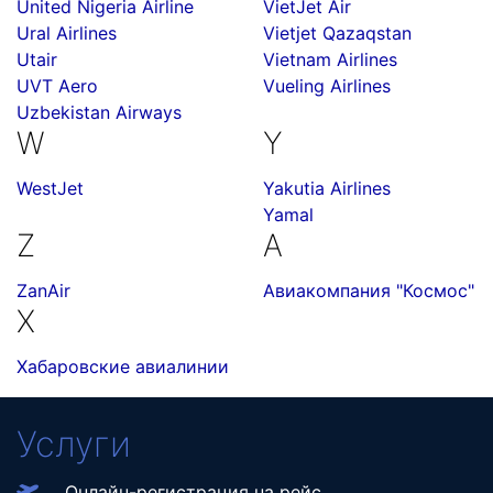
United Nigeria Airline
VietJet Air
Ural Airlines
Vietjet Qazaqstan
Utair
Vietnam Airlines
UVT Aero
Vueling Airlines
Uzbekistan Airways
W
Y
WestJet
Yakutia Airlines
Yamal
Z
А
ZanAir
Авиакомпания "Космос"
Х
Хабаровские авиалинии
Услуги
Онлайн-регистрация на рейс