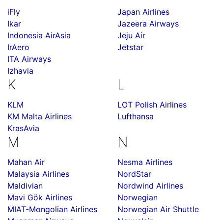
iFly
Japan Airlines
Ikar
Jazeera Airways
Indonesia AirAsia
Jeju Air
IrAero
Jetstar
ITA Airways
Izhavia
K
L
KLM
LOT Polish Airlines
KM Malta Airlines
Lufthansa
KrasAvia
M
N
Mahan Air
Nesma Airlines
Malaysia Airlines
NordStar
Maldivian
Nordwind Airlines
Mavi Gök Airlines
Norwegian
MIAT-Mongolian Airlines
Norwegian Air Shuttle