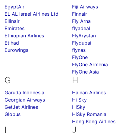
EgyptAir
Fiji Airways
EL AL Israel Airlines Ltd
Finnair
Ellinair
Fly Arna
Emirates
flyadeal
Ethiopian Airlines
FlyArystan
Etihad
Flydubai
Eurowings
flynas
FlyOne
FlyOne Armenia
FlyOne Asia
G
H
Garuda Indonesia
Hainan Airlines
Georgian Airways
Hi Sky
GetJet Airlines
HiSky
Globus
HiSky Romania
Hong Kong Airlines
I
J