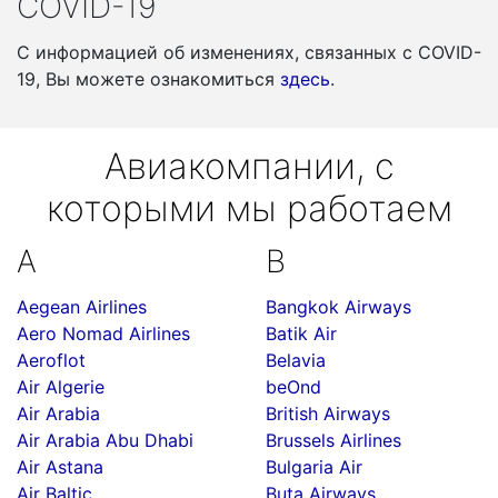
COVID-19
С информацией об изменениях, связанных c COVID-
19, Вы можете ознакомиться
здесь
.
Авиакомпании, с
которыми мы работаем
A
B
Aegean Airlines
Bangkok Airways
Aero Nomad Airlines
Batik Air
Aeroflot
Belavia
Air Algerie
beOnd
Air Arabia
British Airways
Air Arabia Abu Dhabi
Brussels Airlines
Air Astana
Bulgaria Air
Air Baltic
Buta Airways