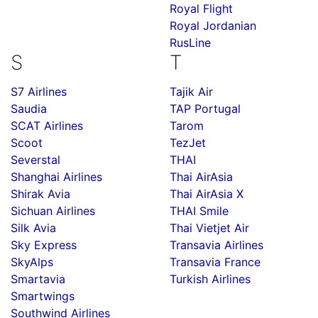
Royal Flight
Royal Jordanian
RusLine
S
T
S7 Airlines
Tajik Air
Saudia
TAP Portugal
SCAT Airlines
Tarom
Scoot
TezJet
Severstal
THAI
Shanghai Airlines
Thai AirAsia
Shirak Avia
Thai AirAsia X
Sichuan Airlines
THAI Smile
Silk Avia
Thai Vietjet Air
Sky Express
Transavia Airlines
SkyAlps
Transavia France
Smartavia
Turkish Airlines
Smartwings
Southwind Airlines