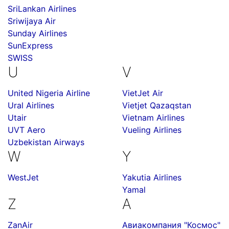
SriLankan Airlines
Sriwijaya Air
Sunday Airlines
SunExpress
SWISS
U
V
United Nigeria Airline
VietJet Air
Ural Airlines
Vietjet Qazaqstan
Utair
Vietnam Airlines
UVT Aero
Vueling Airlines
Uzbekistan Airways
W
Y
WestJet
Yakutia Airlines
Yamal
Z
А
ZanAir
Авиакомпания "Космос"