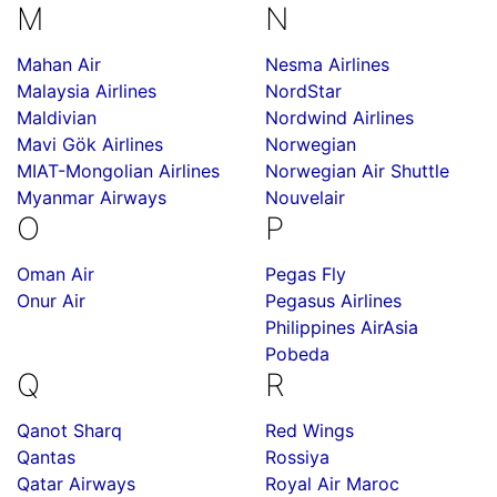
M
N
Mahan Air
Nesma Airlines
Malaysia Airlines
NordStar
Maldivian
Nordwind Airlines
Mavi Gök Airlines
Norwegian
MIAT-Mongolian Airlines
Norwegian Air Shuttle
Myanmar Airways
Nouvelair
O
P
Oman Air
Pegas Fly
Onur Air
Pegasus Airlines
Philippines AirAsia
Pobeda
Q
R
Qanot Sharq
Red Wings
Qantas
Rossiya
Qatar Airways
Royal Air Maroc