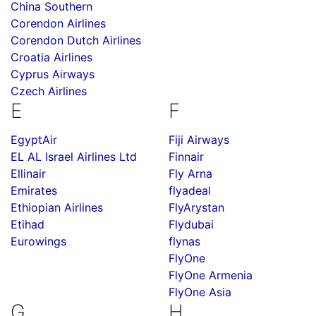
China Southern
Corendon Airlines
Corendon Dutch Airlines
Croatia Airlines
Cyprus Airways
Czech Airlines
E
F
EgyptAir
Fiji Airways
EL AL Israel Airlines Ltd
Finnair
Ellinair
Fly Arna
Emirates
flyadeal
Ethiopian Airlines
FlyArystan
Etihad
Flydubai
Eurowings
flynas
FlyOne
FlyOne Armenia
FlyOne Asia
G
H