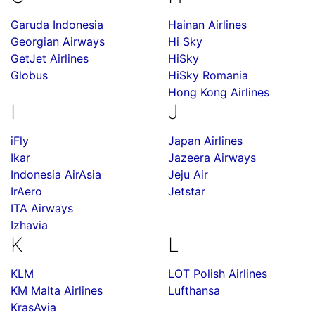
Garuda Indonesia
Hainan Airlines
Georgian Airways
Hi Sky
GetJet Airlines
HiSky
Globus
HiSky Romania
Hong Kong Airlines
I
J
iFly
Japan Airlines
Ikar
Jazeera Airways
Indonesia AirAsia
Jeju Air
IrAero
Jetstar
ITA Airways
Izhavia
K
L
KLM
LOT Polish Airlines
KM Malta Airlines
Lufthansa
KrasAvia