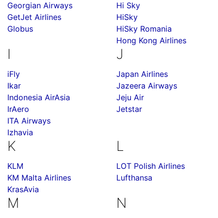
Georgian Airways
Hi Sky
GetJet Airlines
HiSky
Globus
HiSky Romania
Hong Kong Airlines
I
J
iFly
Japan Airlines
Ikar
Jazeera Airways
Indonesia AirAsia
Jeju Air
IrAero
Jetstar
ITA Airways
Izhavia
K
L
KLM
LOT Polish Airlines
KM Malta Airlines
Lufthansa
KrasAvia
M
N