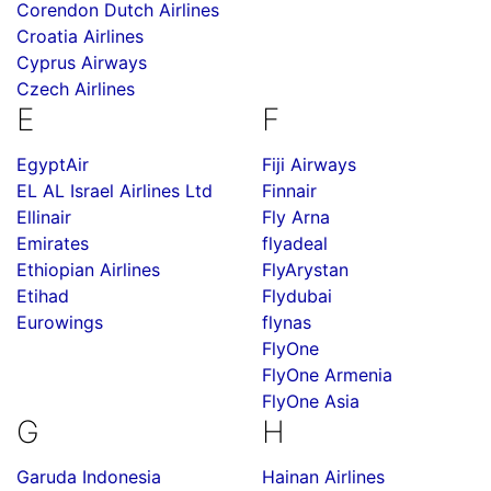
Corendon Dutch Airlines
Croatia Airlines
Cyprus Airways
Czech Airlines
E
F
EgyptAir
Fiji Airways
EL AL Israel Airlines Ltd
Finnair
Ellinair
Fly Arna
Emirates
flyadeal
Ethiopian Airlines
FlyArystan
Etihad
Flydubai
Eurowings
flynas
FlyOne
FlyOne Armenia
FlyOne Asia
G
H
Garuda Indonesia
Hainan Airlines