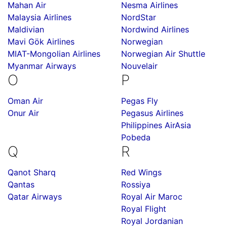
Mahan Air
Nesma Airlines
Malaysia Airlines
NordStar
Maldivian
Nordwind Airlines
Mavi Gök Airlines
Norwegian
MIAT-Mongolian Airlines
Norwegian Air Shuttle
Myanmar Airways
Nouvelair
O
P
Oman Air
Pegas Fly
Onur Air
Pegasus Airlines
Philippines AirAsia
Pobeda
Q
R
Qanot Sharq
Red Wings
Qantas
Rossiya
Qatar Airways
Royal Air Maroc
Royal Flight
Royal Jordanian