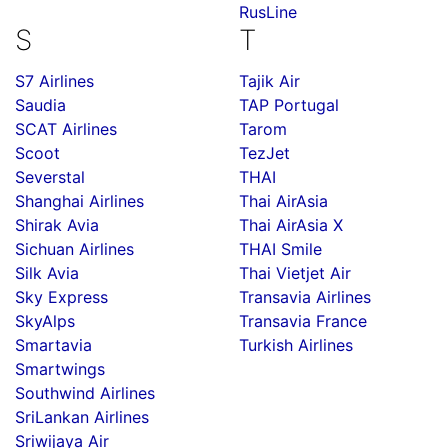
RusLine
S
T
S7 Airlines
Tajik Air
Saudia
TAP Portugal
SCAT Airlines
Tarom
Scoot
TezJet
Severstal
THAI
Shanghai Airlines
Thai AirAsia
Shirak Avia
Thai AirAsia X
Sichuan Airlines
THAI Smile
Silk Avia
Thai Vietjet Air
Sky Express
Transavia Airlines
SkyAlps
Transavia France
Smartavia
Turkish Airlines
Smartwings
Southwind Airlines
SriLankan Airlines
Sriwijaya Air