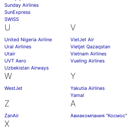
Sunday Airlines
SunExpress
SWISS
U
V
United Nigeria Airline
VietJet Air
Ural Airlines
Vietjet Qazaqstan
Utair
Vietnam Airlines
UVT Aero
Vueling Airlines
Uzbekistan Airways
W
Y
WestJet
Yakutia Airlines
Yamal
Z
А
ZanAir
Авиакомпания "Космос"
Х