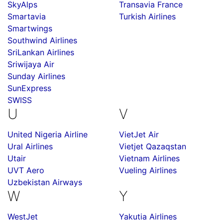
SkyAlps
Transavia France
Smartavia
Turkish Airlines
Smartwings
Southwind Airlines
SriLankan Airlines
Sriwijaya Air
Sunday Airlines
SunExpress
SWISS
U
V
United Nigeria Airline
VietJet Air
Ural Airlines
Vietjet Qazaqstan
Utair
Vietnam Airlines
UVT Aero
Vueling Airlines
Uzbekistan Airways
W
Y
WestJet
Yakutia Airlines