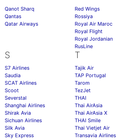
Qanot Sharq
Red Wings
Qantas
Rossiya
Qatar Airways
Royal Air Maroc
Royal Flight
Royal Jordanian
RusLine
S
T
S7 Airlines
Tajik Air
Saudia
TAP Portugal
SCAT Airlines
Tarom
Scoot
TezJet
Severstal
THAI
Shanghai Airlines
Thai AirAsia
Shirak Avia
Thai AirAsia X
Sichuan Airlines
THAI Smile
Silk Avia
Thai Vietjet Air
Sky Express
Transavia Airlines