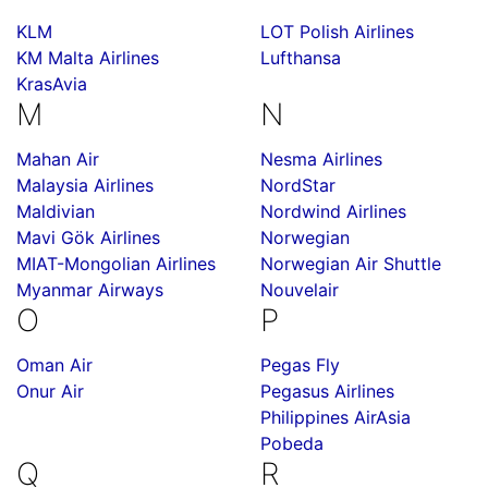
KLM
LOT Polish Airlines
KM Malta Airlines
Lufthansa
KrasAvia
M
N
Mahan Air
Nesma Airlines
Malaysia Airlines
NordStar
Maldivian
Nordwind Airlines
Mavi Gök Airlines
Norwegian
MIAT-Mongolian Airlines
Norwegian Air Shuttle
Myanmar Airways
Nouvelair
O
P
Oman Air
Pegas Fly
Onur Air
Pegasus Airlines
Philippines AirAsia
Pobeda
Q
R