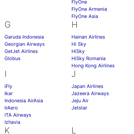
FlyOne
FlyOne Armenia
FlyOne Asia
G
H
Garuda Indonesia
Hainan Airlines
Georgian Airways
Hi Sky
GetJet Airlines
HiSky
Globus
HiSky Romania
Hong Kong Airlines
I
J
iFly
Japan Airlines
Ikar
Jazeera Airways
Indonesia AirAsia
Jeju Air
IrAero
Jetstar
ITA Airways
Izhavia
K
L