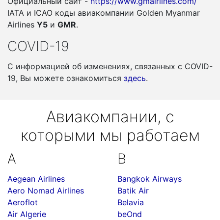
Официальный сайт -
https://www.gmairlines.com/
IATA и ICAO коды авиакомпании Golden Myanmar
Airlines
Y5
и
GMR
.
COVID-19
С информацией об изменениях, связанных c COVID-
19, Вы можете ознакомиться
здесь
.
Авиакомпании, с
которыми мы работаем
A
B
Aegean Airlines
Bangkok Airways
Aero Nomad Airlines
Batik Air
Aeroflot
Belavia
Air Algerie
beOnd