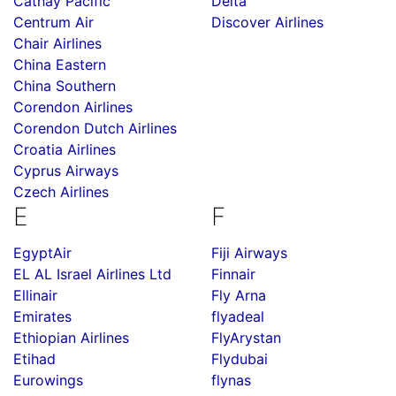
Cathay Pacific
Delta
Centrum Air
Discover Airlines
Chair Airlines
China Eastern
China Southern
Corendon Airlines
Corendon Dutch Airlines
Croatia Airlines
Cyprus Airways
Czech Airlines
E
F
EgyptAir
Fiji Airways
EL AL Israel Airlines Ltd
Finnair
Ellinair
Fly Arna
Emirates
flyadeal
Ethiopian Airlines
FlyArystan
Etihad
Flydubai
Eurowings
flynas