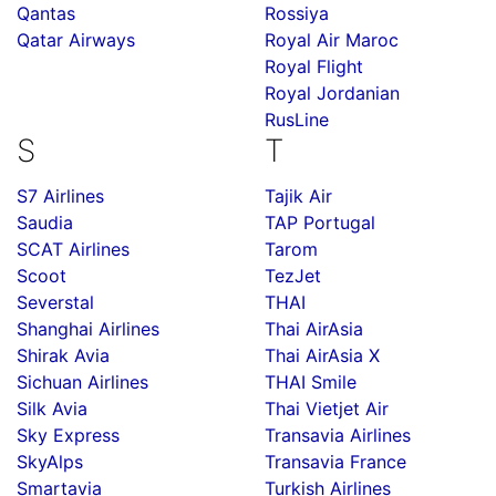
Qantas
Rossiya
Qatar Airways
Royal Air Maroc
Royal Flight
Royal Jordanian
RusLine
S
T
S7 Airlines
Tajik Air
Saudia
TAP Portugal
SCAT Airlines
Tarom
Scoot
TezJet
Severstal
THAI
Shanghai Airlines
Thai AirAsia
Shirak Avia
Thai AirAsia X
Sichuan Airlines
THAI Smile
Silk Avia
Thai Vietjet Air
Sky Express
Transavia Airlines
SkyAlps
Transavia France
Smartavia
Turkish Airlines