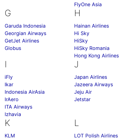
FlyOne Asia
G
H
Garuda Indonesia
Hainan Airlines
Georgian Airways
Hi Sky
GetJet Airlines
HiSky
Globus
HiSky Romania
Hong Kong Airlines
I
J
iFly
Japan Airlines
Ikar
Jazeera Airways
Indonesia AirAsia
Jeju Air
IrAero
Jetstar
ITA Airways
Izhavia
K
L
KLM
LOT Polish Airlines