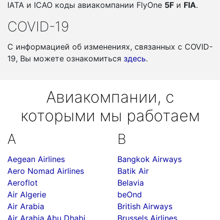
IATA и ICAO коды авиакомпании FlyOne
5F
и
FIA
.
COVID-19
С информацией об изменениях, связанных c COVID-
19, Вы можете ознакомиться
здесь
.
Авиакомпании, с
которыми мы работаем
A
B
Aegean Airlines
Bangkok Airways
Aero Nomad Airlines
Batik Air
Aeroflot
Belavia
Air Algerie
beOnd
Air Arabia
British Airways
Air Arabia Abu Dhabi
Brussels Airlines