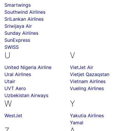
Smartwings
Southwind Airlines
SriLankan Airlines
Sriwijaya Air
Sunday Airlines
SunExpress
SWISS
U
V
United Nigeria Airline
VietJet Air
Ural Airlines
Vietjet Qazaqstan
Utair
Vietnam Airlines
UVT Aero
Vueling Airlines
Uzbekistan Airways
W
Y
WestJet
Yakutia Airlines
Yamal
Z
А