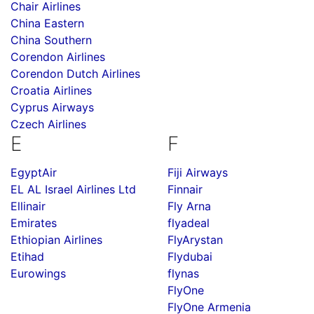
Chair Airlines
China Eastern
China Southern
Corendon Airlines
Corendon Dutch Airlines
Croatia Airlines
Cyprus Airways
Czech Airlines
E
F
EgyptAir
Fiji Airways
EL AL Israel Airlines Ltd
Finnair
Ellinair
Fly Arna
Emirates
flyadeal
Ethiopian Airlines
FlyArystan
Etihad
Flydubai
Eurowings
flynas
FlyOne
FlyOne Armenia