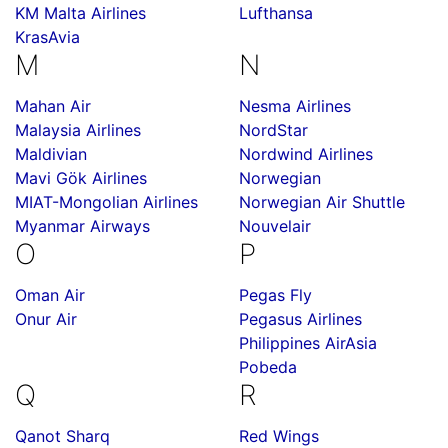
KM Malta Airlines
Lufthansa
KrasAvia
M
N
Mahan Air
Nesma Airlines
Malaysia Airlines
NordStar
Maldivian
Nordwind Airlines
Mavi Gök Airlines
Norwegian
MIAT-Mongolian Airlines
Norwegian Air Shuttle
Myanmar Airways
Nouvelair
O
P
Oman Air
Pegas Fly
Onur Air
Pegasus Airlines
Philippines AirAsia
Pobeda
Q
R
Qanot Sharq
Red Wings