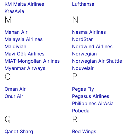
KM Malta Airlines
Lufthansa
KrasAvia
M
N
Mahan Air
Nesma Airlines
Malaysia Airlines
NordStar
Maldivian
Nordwind Airlines
Mavi Gök Airlines
Norwegian
MIAT-Mongolian Airlines
Norwegian Air Shuttle
Myanmar Airways
Nouvelair
O
P
Oman Air
Pegas Fly
Onur Air
Pegasus Airlines
Philippines AirAsia
Pobeda
Q
R
Qanot Sharq
Red Wings