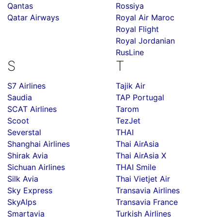
Qantas
Rossiya
Qatar Airways
Royal Air Maroc
Royal Flight
Royal Jordanian
RusLine
S
T
S7 Airlines
Tajik Air
Saudia
TAP Portugal
SCAT Airlines
Tarom
Scoot
TezJet
Severstal
THAI
Shanghai Airlines
Thai AirAsia
Shirak Avia
Thai AirAsia X
Sichuan Airlines
THAI Smile
Silk Avia
Thai Vietjet Air
Sky Express
Transavia Airlines
SkyAlps
Transavia France
Smartavia
Turkish Airlines