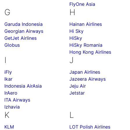
FlyOne Asia
G
H
Garuda Indonesia
Hainan Airlines
Georgian Airways
Hi Sky
GetJet Airlines
HiSky
Globus
HiSky Romania
Hong Kong Airlines
I
J
iFly
Japan Airlines
Ikar
Jazeera Airways
Indonesia AirAsia
Jeju Air
IrAero
Jetstar
ITA Airways
Izhavia
K
L
KLM
LOT Polish Airlines