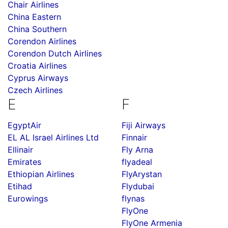
Chair Airlines
China Eastern
China Southern
Corendon Airlines
Corendon Dutch Airlines
Croatia Airlines
Cyprus Airways
Czech Airlines
E
F
EgyptAir
Fiji Airways
EL AL Israel Airlines Ltd
Finnair
Ellinair
Fly Arna
Emirates
flyadeal
Ethiopian Airlines
FlyArystan
Etihad
Flydubai
Eurowings
flynas
FlyOne
FlyOne Armenia