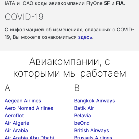
IATA и ICAO коды авиакомпании FlyOne
5F
и
FIA
.
COVID-19
С информацией об изменениях, связанных c COVID-
19, Вы можете ознакомиться
здесь
.
Авиакомпании, с
которыми мы работаем
A
B
Aegean Airlines
Bangkok Airways
Aero Nomad Airlines
Batik Air
Aeroflot
Belavia
Air Algerie
beOnd
Air Arabia
British Airways
Air Arabia Abu Dhabi
Brussels Airlines