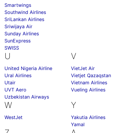
Smartwings
Southwind Airlines
SriLankan Airlines
Sriwijaya Air
Sunday Airlines
SunExpress
SWISS
U
V
United Nigeria Airline
VietJet Air
Ural Airlines
Vietjet Qazaqstan
Utair
Vietnam Airlines
UVT Aero
Vueling Airlines
Uzbekistan Airways
W
Y
WestJet
Yakutia Airlines
Yamal
Z
А