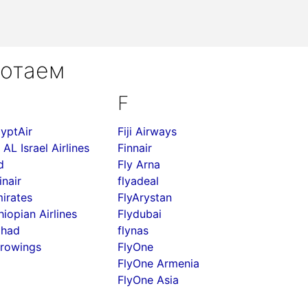
ботаем
F
yptAir
Fiji Airways
 AL Israel Airlines
Finnair
d
Fly Arna
inair
flyadeal
irates
FlyArystan
hiopian Airlines
Flydubai
ihad
flynas
rowings
FlyOne
FlyOne Armenia
FlyOne Asia