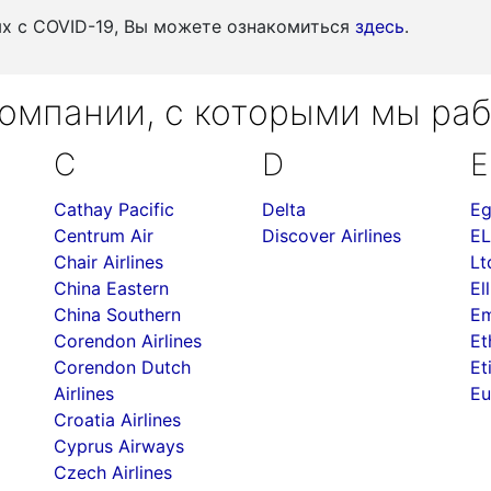
ых c COVID-19, Вы можете ознакомиться
здесь
.
омпании, с которыми мы ра
C
D
E
Cathay Pacific
Delta
Eg
Centrum Air
Discover Airlines
EL
Chair Airlines
Lt
China Eastern
Ell
China Southern
Em
Corendon Airlines
Et
Corendon Dutch
Et
Airlines
Eu
Croatia Airlines
Cyprus Airways
Czech Airlines