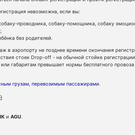
гистрация невозможна, если вы:
 собаку-проводника, собаку-помощника, собаку эмоцио
;
бёнка без родителей.
аж в аэропорту не позднее времени окончания регистр
утствия стоек Drop-off - на обычной стойке регистраци
су или габаритам превышает нормы бесплатного провоза
асным грузам, перевозимым пассажирами
.
а
ИК
и
AGU
.