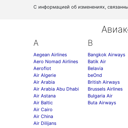
С информацией об изменениях, связанн
Авиак
A
B
Aegean Airlines
Bangkok Airways
Aero Nomad Airlines
Batik Air
Aeroflot
Belavia
Air Algerie
beOnd
Air Arabia
British Airways
Air Arabia Abu Dhabi
Brussels Airlines
Air Astana
Bulgaria Air
Air Baltic
Buta Airways
Air Cairo
Air China
Air Dilijans