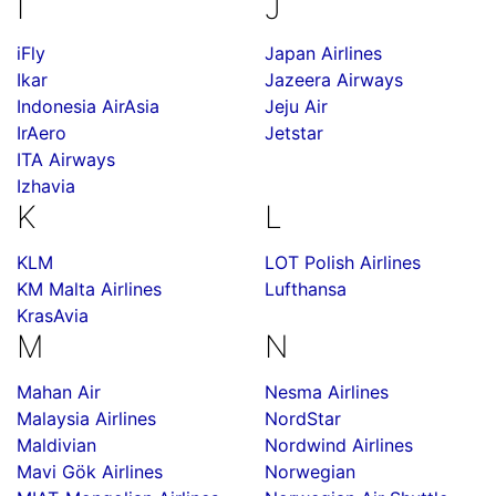
I
J
iFly
Japan Airlines
Ikar
Jazeera Airways
Indonesia AirAsia
Jeju Air
IrAero
Jetstar
ITA Airways
Izhavia
K
L
KLM
LOT Polish Airlines
KM Malta Airlines
Lufthansa
KrasAvia
M
N
Mahan Air
Nesma Airlines
Malaysia Airlines
NordStar
Maldivian
Nordwind Airlines
Mavi Gök Airlines
Norwegian