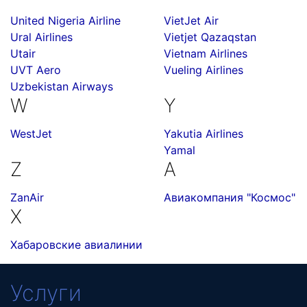
United Nigeria Airline
VietJet Air
Ural Airlines
Vietjet Qazaqstan
Utair
Vietnam Airlines
UVT Aero
Vueling Airlines
Uzbekistan Airways
W
Y
WestJet
Yakutia Airlines
Yamal
Z
А
ZanAir
Авиакомпания "Космос"
Х
Хабаровские авиалинии
Услуги