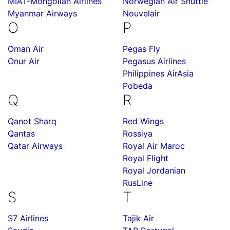
MIAT-Mongolian Airlines
Norwegian Air Shuttle
Myanmar Airways
Nouvelair
O
P
Oman Air
Pegas Fly
Onur Air
Pegasus Airlines
Philippines AirAsia
Pobeda
Q
R
Qanot Sharq
Red Wings
Qantas
Rossiya
Qatar Airways
Royal Air Maroc
Royal Flight
Royal Jordanian
RusLine
S
T
S7 Airlines
Tajik Air