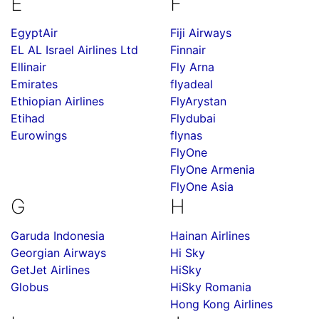
E
F
EgyptAir
Fiji Airways
EL AL Israel Airlines Ltd
Finnair
Ellinair
Fly Arna
Emirates
flyadeal
Ethiopian Airlines
FlyArystan
Etihad
Flydubai
Eurowings
flynas
FlyOne
FlyOne Armenia
FlyOne Asia
G
H
Garuda Indonesia
Hainan Airlines
Georgian Airways
Hi Sky
GetJet Airlines
HiSky
Globus
HiSky Romania
Hong Kong Airlines