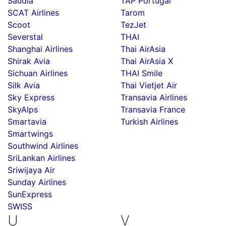
Saudia
TAP Portugal
SCAT Airlines
Tarom
Scoot
TezJet
Severstal
THAI
Shanghai Airlines
Thai AirAsia
Shirak Avia
Thai AirAsia X
Sichuan Airlines
THAI Smile
Silk Avia
Thai Vietjet Air
Sky Express
Transavia Airlines
SkyAlps
Transavia France
Smartavia
Turkish Airlines
Smartwings
Southwind Airlines
SriLankan Airlines
Sriwijaya Air
Sunday Airlines
SunExpress
SWISS
U
V