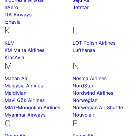
Indonesia AirAsia
Jeju Air
IrAero
Jetstar
ITA Airways
Izhavia
K
L
KLM
LOT Polish Airlines
KM Malta Airlines
Lufthansa
KrasAvia
M
N
Mahan Air
Nesma Airlines
Malaysia Airlines
NordStar
Maldivian
Nordwind Airlines
Mavi Gök Airlines
Norwegian
MIAT-Mongolian Airlines
Norwegian Air Shuttle
Myanmar Airways
Nouvelair
O
P
Oman Air
Pegas Fly