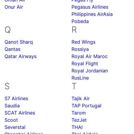
Onur Air
Pegasus Airlines
Philippines AirAsia
Pobeda
Q
R
Qanot Sharq
Red Wings
Qantas
Rossiya
Qatar Airways
Royal Air Maroc
Royal Flight
Royal Jordanian
RusLine
S
T
S7 Airlines
Tajik Air
Saudia
TAP Portugal
SCAT Airlines
Tarom
Scoot
TezJet
Severstal
THAI