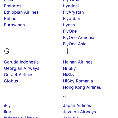
Emirates
flyadeal
Ethiopian Airlines
FlyArystan
Etihad
Flydubai
Eurowings
flynas
FlyOne
FlyOne Armenia
FlyOne Asia
G
H
Garuda Indonesia
Hainan Airlines
Georgian Airways
Hi Sky
GetJet Airlines
HiSky
Globus
HiSky Romania
Hong Kong Airlines
I
J
iFly
Japan Airlines
Ikar
Jazeera Airways