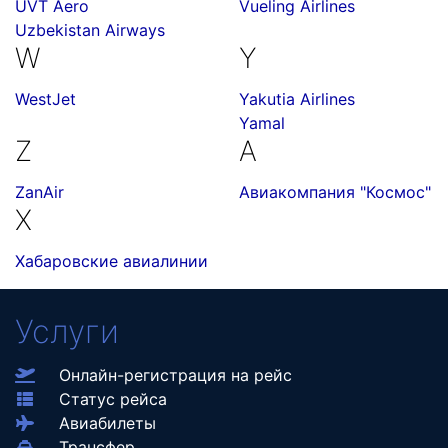
UVT Aero
Vueling Airlines
Uzbekistan Airways
W
Y
WestJet
Yakutia Airlines
Yamal
Z
А
ZanAir
Авиакомпания "Космос"
Х
Хабаровские авиалинии
Услуги
Онлайн-регистрация на рейс
Статус рейса
Авиабилеты
Трансфер