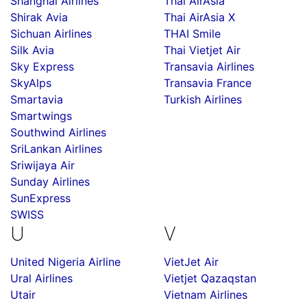
Shanghai Airlines
Thai AirAsia
Shirak Avia
Thai AirAsia X
Sichuan Airlines
THAI Smile
Silk Avia
Thai Vietjet Air
Sky Express
Transavia Airlines
SkyAlps
Transavia France
Smartavia
Turkish Airlines
Smartwings
Southwind Airlines
SriLankan Airlines
Sriwijaya Air
Sunday Airlines
SunExpress
SWISS
U
V
United Nigeria Airline
VietJet Air
Ural Airlines
Vietjet Qazaqstan
Utair
Vietnam Airlines