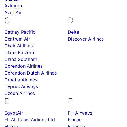
Azimuth
Azur Air
C
D
Cathay Pacific
Delta
Centrum Air
Discover Airlines
Chair Airlines
China Eastern
China Southern
Corendon Airlines
Corendon Dutch Airlines
Croatia Airlines
Cyprus Airways
Czech Airlines
E
F
EgyptAir
Fiji Airways
EL AL Israel Airlines Ltd
Finnair
Ellinair
Fly Arna