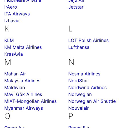
Indonesia AirAsia
Jeju Air
IrAero
Jetstar
ITA Airways
Izhavia
K
L
KLM
LOT Polish Airlines
KM Malta Airlines
Lufthansa
KrasAvia
M
N
Mahan Air
Nesma Airlines
Malaysia Airlines
NordStar
Maldivian
Nordwind Airlines
Mavi Gök Airlines
Norwegian
MIAT-Mongolian Airlines
Norwegian Air Shuttle
Myanmar Airways
Nouvelair
O
P
Oman Air
Pegas Fly