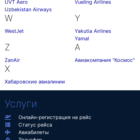
UVT Aero
Vueling Airlines
Uzbekistan Airways
W
Y
WestJet
Yakutia Airlines
Yamal
Z
А
ZanAir
Авиакомпания "Космос"
Х
Хабаровские авиалинии
Услуги
Онлайн-регистрация на рейс
Статус рейса
Авиабилеты
Трансфер