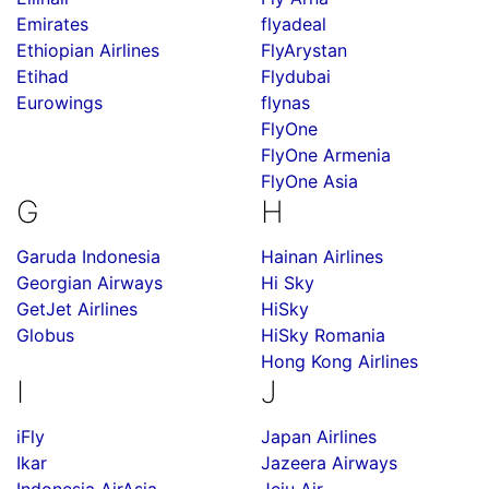
Emirates
flyadeal
Ethiopian Airlines
FlyArystan
Etihad
Flydubai
Eurowings
flynas
FlyOne
FlyOne Armenia
FlyOne Asia
G
H
Garuda Indonesia
Hainan Airlines
Georgian Airways
Hi Sky
GetJet Airlines
HiSky
Globus
HiSky Romania
Hong Kong Airlines
I
J
iFly
Japan Airlines
Ikar
Jazeera Airways