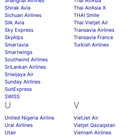
Shanghai Airlines
Thai AirAsia
Shirak Avia
Thai AirAsia X
Sichuan Airlines
THAI Smile
Silk Avia
Thai Vietjet Air
Sky Express
Transavia Airlines
SkyAlps
Transavia France
Smartavia
Turkish Airlines
Smartwings
Southwind Airlines
SriLankan Airlines
Sriwijaya Air
Sunday Airlines
SunExpress
SWISS
U
V
United Nigeria Airline
VietJet Air
Ural Airlines
Vietjet Qazaqstan
Utair
Vietnam Airlines