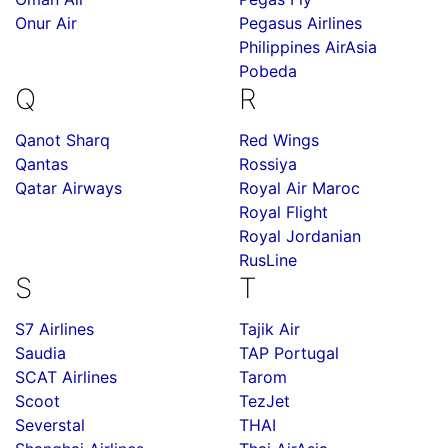
Onur Air
Pegasus Airlines
Philippines AirAsia
Pobeda
Q
R
Qanot Sharq
Red Wings
Qantas
Rossiya
Qatar Airways
Royal Air Maroc
Royal Flight
Royal Jordanian
RusLine
S
T
S7 Airlines
Tajik Air
Saudia
TAP Portugal
SCAT Airlines
Tarom
Scoot
TezJet
Severstal
THAI