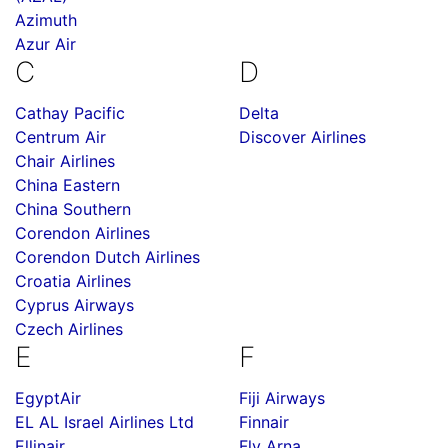
Azimuth
Azur Air
C
D
Cathay Pacific
Delta
Centrum Air
Discover Airlines
Chair Airlines
China Eastern
China Southern
Corendon Airlines
Corendon Dutch Airlines
Croatia Airlines
Cyprus Airways
Czech Airlines
E
F
EgyptAir
Fiji Airways
EL AL Israel Airlines Ltd
Finnair
Ellinair
Fly Arna