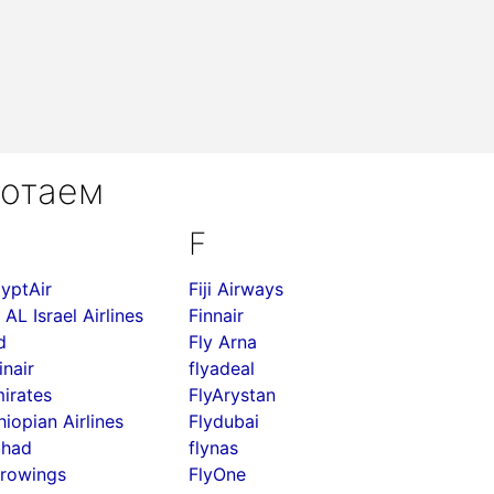
ботаем
F
yptAir
Fiji Airways
 AL Israel Airlines
Finnair
d
Fly Arna
inair
flyadeal
irates
FlyArystan
hiopian Airlines
Flydubai
ihad
flynas
rowings
FlyOne