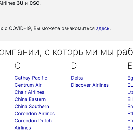
irlines
3U
и
CSC
.
ых c COVID-19, Вы можете ознакомиться
здесь
.
омпании, с которыми мы ра
C
D
E
Cathay Pacific
Delta
Eg
Centrum Air
Discover Airlines
EL
Chair Airlines
Lt
China Eastern
Ell
China Southern
Em
Corendon Airlines
Et
Corendon Dutch
Et
Airlines
Eu