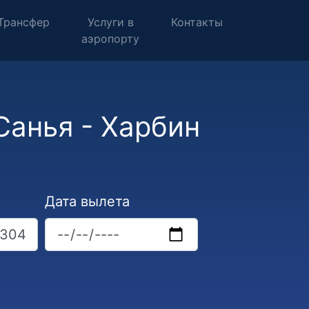
Трансфер
Услуги в
Контакты
аэропорту
Санья - Харбин
Дата вылета