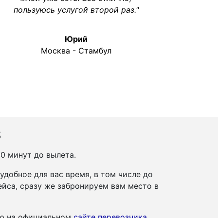
пользуюсь услугой второй раз."
Юрий
Москва - Стамбул
s
50 минут до вылета.
добное для вас время, в том числе до
йса, сразу же забронируем вам место в
ию на официальном
сайте перевозчика
.