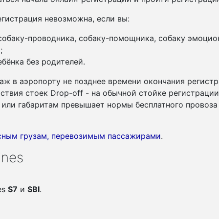
гистрация невозможна, если вы:
 собаку-проводника, собаку-помощника, собаку эмоцио
;
бёнка без родителей.
аж в аэропорту не позднее времени окончания регистр
утствия стоек Drop-off - на обычной стойке регистраци
су или габаритам превышает нормы бесплатного провоза
асным грузам, перевозимым пассажирами
.
ines
es
S7
и
SBI
.