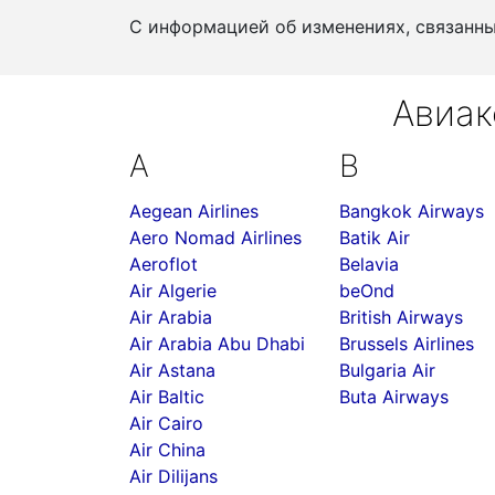
С информацией об изменениях, связанн
Авиак
A
B
Aegean Airlines
Bangkok Airways
Aero Nomad Airlines
Batik Air
Aeroflot
Belavia
Air Algerie
beOnd
Air Arabia
British Airways
Air Arabia Abu Dhabi
Brussels Airlines
Air Astana
Bulgaria Air
Air Baltic
Buta Airways
Air Cairo
Air China
Air Dilijans