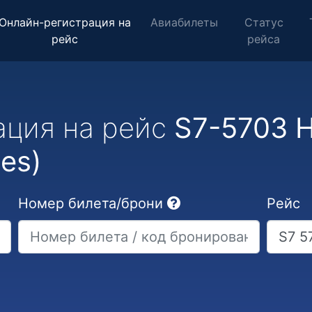
Онлайн-регистрация на
Авиабилеты
Статус
рейс
рейса
ация на рейс
S7-5703 
nes)
Номер билета/брони
Рейс