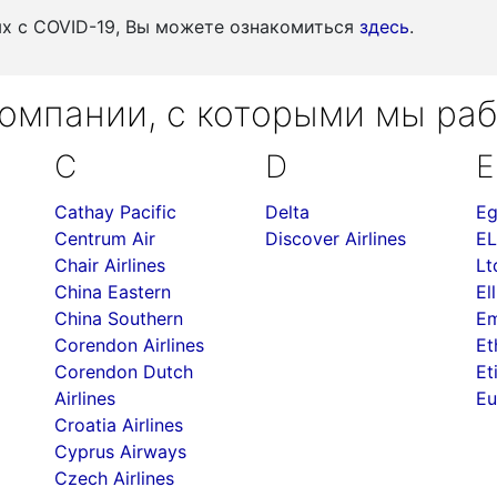
ых c COVID-19, Вы можете ознакомиться
здесь
.
омпании, с которыми мы ра
C
D
E
Cathay Pacific
Delta
Eg
Centrum Air
Discover Airlines
EL
Chair Airlines
Lt
China Eastern
Ell
China Southern
Em
Corendon Airlines
Et
Corendon Dutch
Et
Airlines
Eu
Croatia Airlines
Cyprus Airways
Czech Airlines