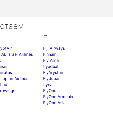
ботаем
F
yptAir
Fiji Airways
 AL Israel Airlines
Finnair
d
Fly Arna
inair
flyadeal
irates
FlyArystan
hiopian Airlines
Flydubai
ihad
flynas
rowings
FlyOne
FlyOne Armenia
FlyOne Asia