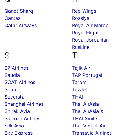
Qanot Sharq
Red Wings
Qantas
Rossiya
Qatar Airways
Royal Air Maroc
Royal Flight
Royal Jordanian
RusLine
S
T
S7 Airlines
Tajik Air
Saudia
TAP Portugal
SCAT Airlines
Tarom
Scoot
TezJet
Severstal
THAI
Shanghai Airlines
Thai AirAsia
Shirak Avia
Thai AirAsia X
Sichuan Airlines
THAI Smile
Silk Avia
Thai Vietjet Air
Sky Express
Transavia Airlines