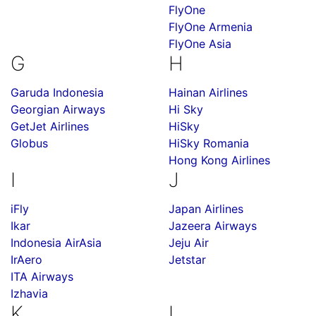
FlyOne
FlyOne Armenia
FlyOne Asia
G
H
Garuda Indonesia
Hainan Airlines
Georgian Airways
Hi Sky
GetJet Airlines
HiSky
Globus
HiSky Romania
Hong Kong Airlines
I
J
iFly
Japan Airlines
Ikar
Jazeera Airways
Indonesia AirAsia
Jeju Air
IrAero
Jetstar
ITA Airways
Izhavia
K
L