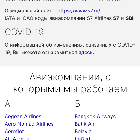
Официальный сайт -
https://www.s7.ru/
IATA и ICAO коды авиакомпании S7 Airlines
S7
и
SBI
.
COVID-19
С информацией об изменениях, связанных c COVID-
19, Вы можете ознакомиться
здесь
.
Авиакомпании, с
которыми мы работаем
A
B
Aegean Airlines
Bangkok Airways
Aero Nomad Airlines
Batik Air
Aeroflot
Belavia
Air Algerie
beOnd