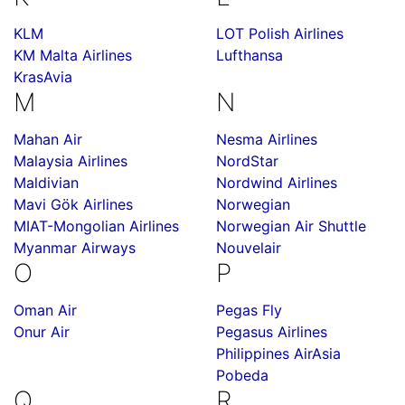
KLM
LOT Polish Airlines
KM Malta Airlines
Lufthansa
KrasAvia
M
N
Mahan Air
Nesma Airlines
Malaysia Airlines
NordStar
Maldivian
Nordwind Airlines
Mavi Gök Airlines
Norwegian
MIAT-Mongolian Airlines
Norwegian Air Shuttle
Myanmar Airways
Nouvelair
O
P
Oman Air
Pegas Fly
Onur Air
Pegasus Airlines
Philippines AirAsia
Pobeda
Q
R