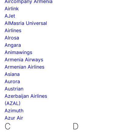
Aircompany Armenia
Airlink
AJet
AlMasria Universal
Airlines
Alrosa
Angara
Animawings
Armenia Airways
Armenian Airlines
Asiana
Aurora
Austrian
Azerbaijan Airlines
(AZAL)
Azimuth
Azur Air
C
D