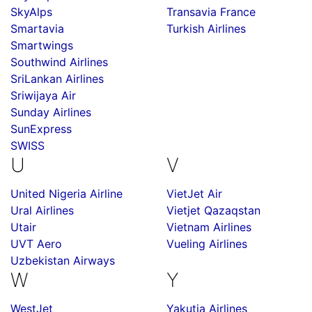
SkyAlps
Transavia France
Smartavia
Turkish Airlines
Smartwings
Southwind Airlines
SriLankan Airlines
Sriwijaya Air
Sunday Airlines
SunExpress
SWISS
U
V
United Nigeria Airline
VietJet Air
Ural Airlines
Vietjet Qazaqstan
Utair
Vietnam Airlines
UVT Aero
Vueling Airlines
Uzbekistan Airways
W
Y
WestJet
Yakutia Airlines