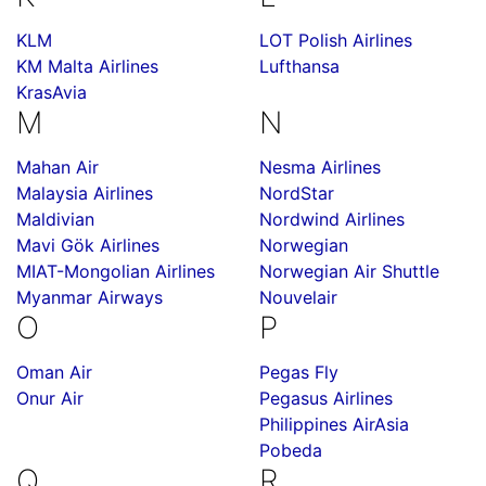
KLM
LOT Polish Airlines
KM Malta Airlines
Lufthansa
KrasAvia
M
N
Mahan Air
Nesma Airlines
Malaysia Airlines
NordStar
Maldivian
Nordwind Airlines
Mavi Gök Airlines
Norwegian
MIAT-Mongolian Airlines
Norwegian Air Shuttle
Myanmar Airways
Nouvelair
O
P
Oman Air
Pegas Fly
Onur Air
Pegasus Airlines
Philippines AirAsia
Pobeda
Q
R