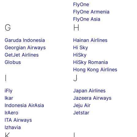
FlyOne
FlyOne Armenia
FlyOne Asia
G
H
Garuda Indonesia
Hainan Airlines
Georgian Airways
Hi Sky
GetJet Airlines
HiSky
Globus
HiSky Romania
Hong Kong Airlines
I
J
iFly
Japan Airlines
Ikar
Jazeera Airways
Indonesia AirAsia
Jeju Air
IrAero
Jetstar
ITA Airways
Izhavia
K
L