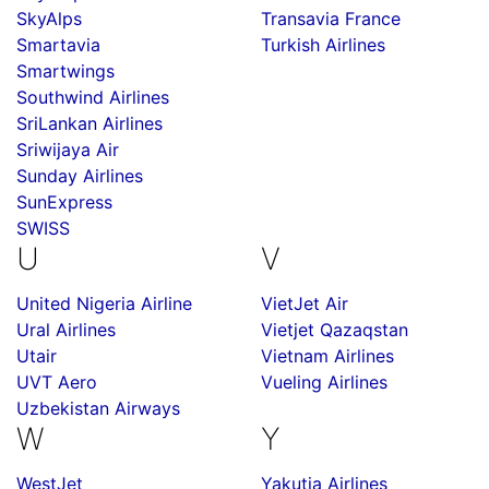
SkyAlps
Transavia France
Smartavia
Turkish Airlines
Smartwings
Southwind Airlines
SriLankan Airlines
Sriwijaya Air
Sunday Airlines
SunExpress
SWISS
U
V
United Nigeria Airline
VietJet Air
Ural Airlines
Vietjet Qazaqstan
Utair
Vietnam Airlines
UVT Aero
Vueling Airlines
Uzbekistan Airways
W
Y
WestJet
Yakutia Airlines