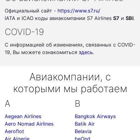
Официальный сайт -
https://www.s7.ru/
IATA и ICAO коды авиакомпании S7 Airlines
S7
и
SBI
.
COVID-19
С информацией об изменениях, связанных c COVID-
19, Вы можете ознакомиться
здесь
.
Авиакомпании, с
которыми мы работаем
A
B
Aegean Airlines
Bangkok Airways
Aero Nomad Airlines
Batik Air
Aeroflot
Belavia
Air Algerie
beOnd