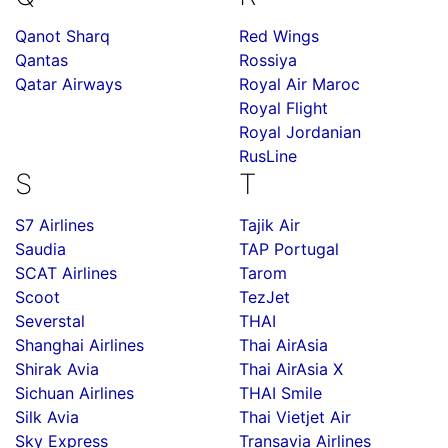
Qanot Sharq
Red Wings
Qantas
Rossiya
Qatar Airways
Royal Air Maroc
Royal Flight
Royal Jordanian
RusLine
S
T
S7 Airlines
Tajik Air
Saudia
TAP Portugal
SCAT Airlines
Tarom
Scoot
TezJet
Severstal
THAI
Shanghai Airlines
Thai AirAsia
Shirak Avia
Thai AirAsia X
Sichuan Airlines
THAI Smile
Silk Avia
Thai Vietjet Air
Sky Express
Transavia Airlines