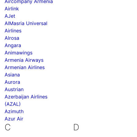
Aircompany Armenia
Airlink
AJet
AlMasria Universal
Airlines
Alrosa
Angara
Animawings
Armenia Airways
Armenian Airlines
Asiana
Aurora
Austrian
Azerbaijan Airlines
(AZAL)
Azimuth
Azur Air
C
D