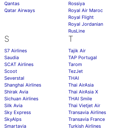
Qantas
Rossiya
Qatar Airways
Royal Air Maroc
Royal Flight
Royal Jordanian
RusLine
S
T
S7 Airlines
Tajik Air
Saudia
TAP Portugal
SCAT Airlines
Tarom
Scoot
TezJet
Severstal
THAI
Shanghai Airlines
Thai AirAsia
Shirak Avia
Thai AirAsia X
Sichuan Airlines
THAI Smile
Silk Avia
Thai Vietjet Air
Sky Express
Transavia Airlines
SkyAlps
Transavia France
Smartavia
Turkish Airlines