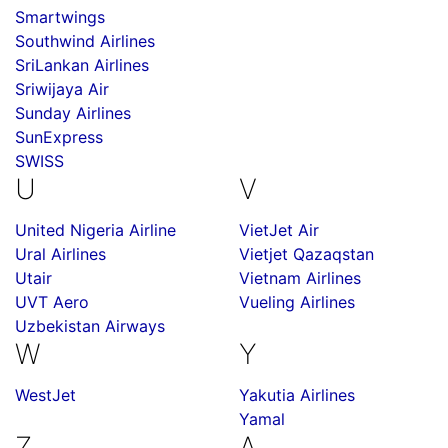
Smartwings
Southwind Airlines
SriLankan Airlines
Sriwijaya Air
Sunday Airlines
SunExpress
SWISS
U
V
United Nigeria Airline
VietJet Air
Ural Airlines
Vietjet Qazaqstan
Utair
Vietnam Airlines
UVT Aero
Vueling Airlines
Uzbekistan Airways
W
Y
WestJet
Yakutia Airlines
Yamal
Z
А