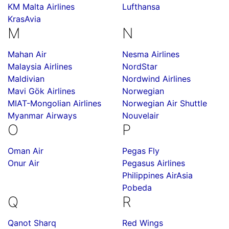
KM Malta Airlines
Lufthansa
KrasAvia
M
N
Mahan Air
Nesma Airlines
Malaysia Airlines
NordStar
Maldivian
Nordwind Airlines
Mavi Gök Airlines
Norwegian
MIAT-Mongolian Airlines
Norwegian Air Shuttle
Myanmar Airways
Nouvelair
O
P
Oman Air
Pegas Fly
Onur Air
Pegasus Airlines
Philippines AirAsia
Pobeda
Q
R
Qanot Sharq
Red Wings