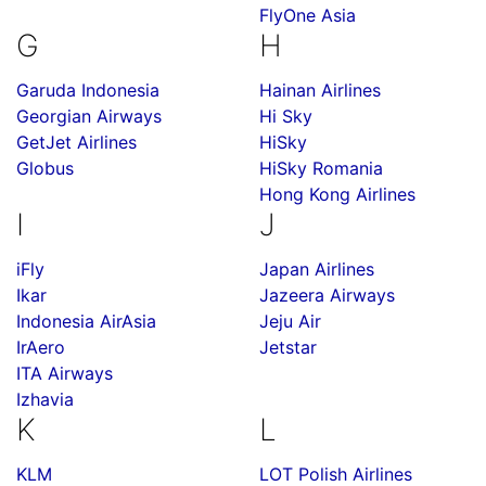
FlyOne Asia
G
H
Garuda Indonesia
Hainan Airlines
Georgian Airways
Hi Sky
GetJet Airlines
HiSky
Globus
HiSky Romania
Hong Kong Airlines
I
J
iFly
Japan Airlines
Ikar
Jazeera Airways
Indonesia AirAsia
Jeju Air
IrAero
Jetstar
ITA Airways
Izhavia
K
L
KLM
LOT Polish Airlines