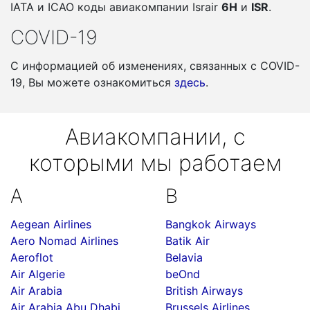
IATA и ICAO коды авиакомпании Israir
6H
и
ISR
.
COVID-19
С информацией об изменениях, связанных c COVID-
19, Вы можете ознакомиться
здесь
.
Авиакомпании, с
которыми мы работаем
A
B
Aegean Airlines
Bangkok Airways
Aero Nomad Airlines
Batik Air
Aeroflot
Belavia
Air Algerie
beOnd
Air Arabia
British Airways
Air Arabia Abu Dhabi
Brussels Airlines