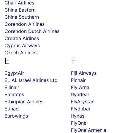
Chair Airlines
China Eastern
China Southern
Corendon Airlines
Corendon Dutch Airlines
Croatia Airlines
Cyprus Airways
Czech Airlines
E
F
EgyptAir
Fiji Airways
EL AL Israel Airlines Ltd
Finnair
Ellinair
Fly Arna
Emirates
flyadeal
Ethiopian Airlines
FlyArystan
Etihad
Flydubai
Eurowings
flynas
FlyOne
FlyOne Armenia