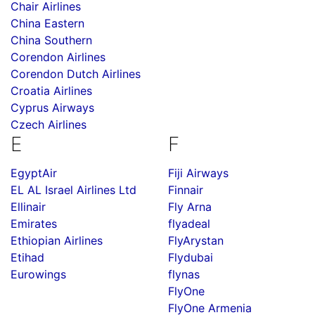
Chair Airlines
China Eastern
China Southern
Corendon Airlines
Corendon Dutch Airlines
Croatia Airlines
Cyprus Airways
Czech Airlines
E
F
EgyptAir
Fiji Airways
EL AL Israel Airlines Ltd
Finnair
Ellinair
Fly Arna
Emirates
flyadeal
Ethiopian Airlines
FlyArystan
Etihad
Flydubai
Eurowings
flynas
FlyOne
FlyOne Armenia