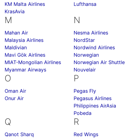
KM Malta Airlines
Lufthansa
KrasAvia
M
N
Mahan Air
Nesma Airlines
Malaysia Airlines
NordStar
Maldivian
Nordwind Airlines
Mavi Gök Airlines
Norwegian
MIAT-Mongolian Airlines
Norwegian Air Shuttle
Myanmar Airways
Nouvelair
O
P
Oman Air
Pegas Fly
Onur Air
Pegasus Airlines
Philippines AirAsia
Pobeda
Q
R
Qanot Sharq
Red Wings