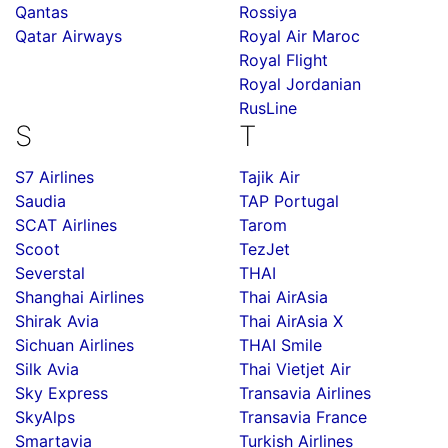
Qantas
Rossiya
Qatar Airways
Royal Air Maroc
Royal Flight
Royal Jordanian
RusLine
S
T
S7 Airlines
Tajik Air
Saudia
TAP Portugal
SCAT Airlines
Tarom
Scoot
TezJet
Severstal
THAI
Shanghai Airlines
Thai AirAsia
Shirak Avia
Thai AirAsia X
Sichuan Airlines
THAI Smile
Silk Avia
Thai Vietjet Air
Sky Express
Transavia Airlines
SkyAlps
Transavia France
Smartavia
Turkish Airlines