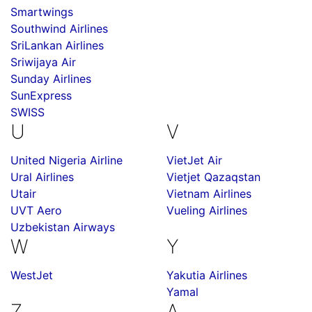
Smartwings
Southwind Airlines
SriLankan Airlines
Sriwijaya Air
Sunday Airlines
SunExpress
SWISS
U
V
United Nigeria Airline
VietJet Air
Ural Airlines
Vietjet Qazaqstan
Utair
Vietnam Airlines
UVT Aero
Vueling Airlines
Uzbekistan Airways
W
Y
WestJet
Yakutia Airlines
Yamal
Z
А