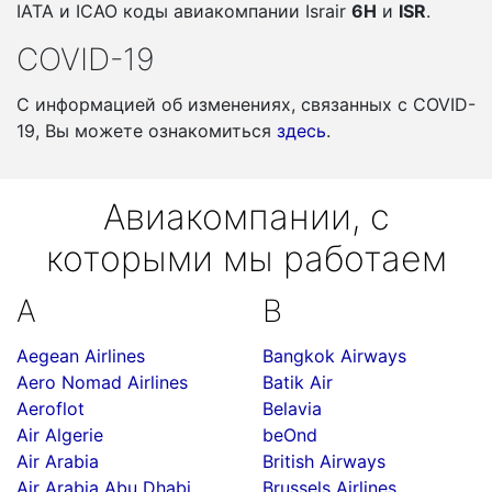
IATA и ICAO коды авиакомпании Israir
6H
и
ISR
.
COVID-19
С информацией об изменениях, связанных c COVID-
19, Вы можете ознакомиться
здесь
.
Авиакомпании, с
которыми мы работаем
A
B
Aegean Airlines
Bangkok Airways
Aero Nomad Airlines
Batik Air
Aeroflot
Belavia
Air Algerie
beOnd
Air Arabia
British Airways
Air Arabia Abu Dhabi
Brussels Airlines