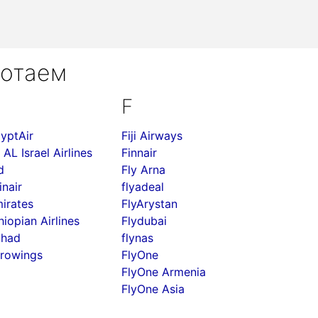
ботаем
F
yptAir
Fiji Airways
 AL Israel Airlines
Finnair
d
Fly Arna
inair
flyadeal
irates
FlyArystan
hiopian Airlines
Flydubai
ihad
flynas
rowings
FlyOne
FlyOne Armenia
FlyOne Asia