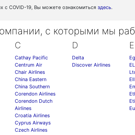
ых c COVID-19, Вы можете ознакомиться
здесь
.
омпании, с которыми мы ра
C
D
E
Cathay Pacific
Delta
Eg
Centrum Air
Discover Airlines
EL
Chair Airlines
Lt
China Eastern
Ell
China Southern
Em
Corendon Airlines
Et
Corendon Dutch
Et
Airlines
Eu
Croatia Airlines
Cyprus Airways
Czech Airlines