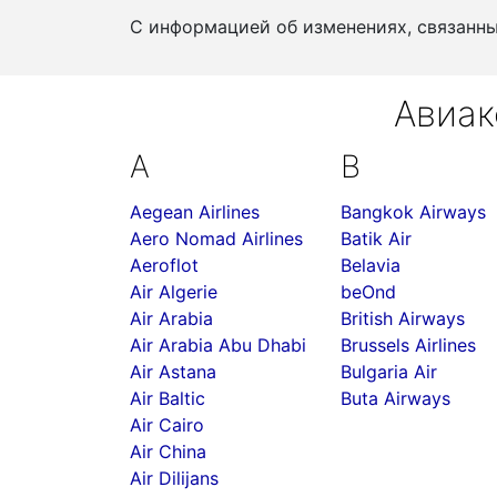
С информацией об изменениях, связанн
Авиак
A
B
Aegean Airlines
Bangkok Airways
Aero Nomad Airlines
Batik Air
Aeroflot
Belavia
Air Algerie
beOnd
Air Arabia
British Airways
Air Arabia Abu Dhabi
Brussels Airlines
Air Astana
Bulgaria Air
Air Baltic
Buta Airways
Air Cairo
Air China
Air Dilijans