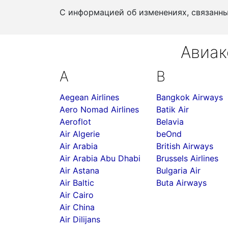
С информацией об изменениях, связанн
Авиак
A
B
Aegean Airlines
Bangkok Airways
Aero Nomad Airlines
Batik Air
Aeroflot
Belavia
Air Algerie
beOnd
Air Arabia
British Airways
Air Arabia Abu Dhabi
Brussels Airlines
Air Astana
Bulgaria Air
Air Baltic
Buta Airways
Air Cairo
Air China
Air Dilijans