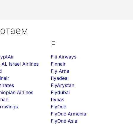
ботаем
F
yptAir
Fiji Airways
 AL Israel Airlines
Finnair
d
Fly Arna
inair
flyadeal
irates
FlyArystan
hiopian Airlines
Flydubai
ihad
flynas
rowings
FlyOne
FlyOne Armenia
FlyOne Asia