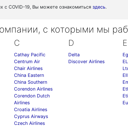
ых c COVID-19, Вы можете ознакомиться
здесь
.
омпании, с которыми мы ра
C
D
E
Cathay Pacific
Delta
Eg
Centrum Air
Discover Airlines
EL
Chair Airlines
Lt
China Eastern
Ell
China Southern
Em
Corendon Airlines
Et
Corendon Dutch
Et
Airlines
Eu
Croatia Airlines
Cyprus Airways
Czech Airlines