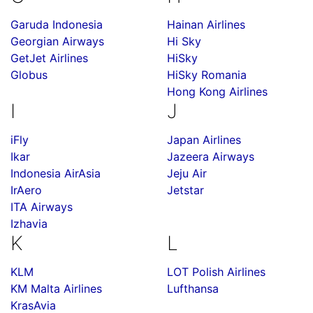
Garuda Indonesia
Hainan Airlines
Georgian Airways
Hi Sky
GetJet Airlines
HiSky
Globus
HiSky Romania
Hong Kong Airlines
I
J
iFly
Japan Airlines
Ikar
Jazeera Airways
Indonesia AirAsia
Jeju Air
IrAero
Jetstar
ITA Airways
Izhavia
K
L
KLM
LOT Polish Airlines
KM Malta Airlines
Lufthansa
KrasAvia