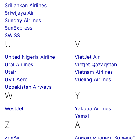
SriLankan Airlines
Sriwijaya Air
Sunday Airlines
SunExpress
SWISS
U
V
United Nigeria Airline
VietJet Air
Ural Airlines
Vietjet Qazaqstan
Utair
Vietnam Airlines
UVT Aero
Vueling Airlines
Uzbekistan Airways
W
Y
WestJet
Yakutia Airlines
Yamal
Z
А
ZanAir
Авиакомпания "Космос"