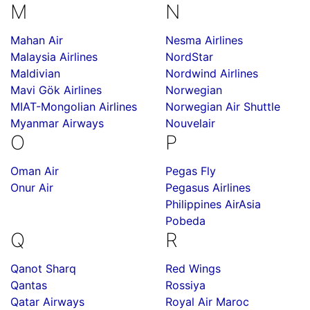
M
N
Mahan Air
Nesma Airlines
Malaysia Airlines
NordStar
Maldivian
Nordwind Airlines
Mavi Gök Airlines
Norwegian
MIAT-Mongolian Airlines
Norwegian Air Shuttle
Myanmar Airways
Nouvelair
O
P
Oman Air
Pegas Fly
Onur Air
Pegasus Airlines
Philippines AirAsia
Pobeda
Q
R
Qanot Sharq
Red Wings
Qantas
Rossiya
Qatar Airways
Royal Air Maroc