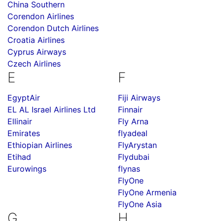
China Southern
Corendon Airlines
Corendon Dutch Airlines
Croatia Airlines
Cyprus Airways
Czech Airlines
E
F
EgyptAir
Fiji Airways
EL AL Israel Airlines Ltd
Finnair
Ellinair
Fly Arna
Emirates
flyadeal
Ethiopian Airlines
FlyArystan
Etihad
Flydubai
Eurowings
flynas
FlyOne
FlyOne Armenia
FlyOne Asia
G
H