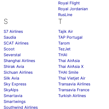
Royal Flight
Royal Jordanian
RusLine
S
T
S7 Airlines
Tajik Air
Saudia
TAP Portugal
SCAT Airlines
Tarom
Scoot
TezJet
Severstal
THAI
Shanghai Airlines
Thai AirAsia
Shirak Avia
Thai AirAsia X
Sichuan Airlines
THAI Smile
Silk Avia
Thai Vietjet Air
Sky Express
Transavia Airlines
SkyAlps
Transavia France
Smartavia
Turkish Airlines
Smartwings
Southwind Airlines