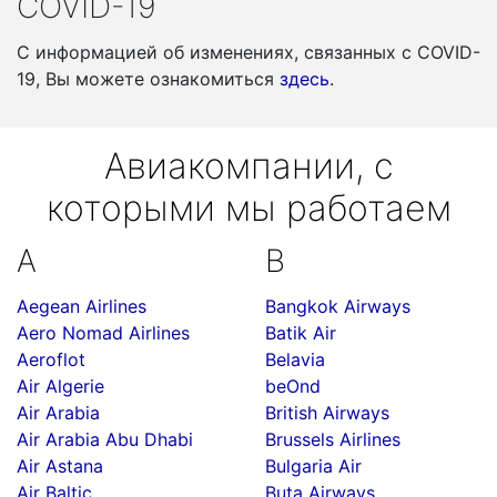
COVID-19
С информацией об изменениях, связанных c COVID-
19, Вы можете ознакомиться
здесь
.
Авиакомпании, с
которыми мы работаем
A
B
Aegean Airlines
Bangkok Airways
Aero Nomad Airlines
Batik Air
Aeroflot
Belavia
Air Algerie
beOnd
Air Arabia
British Airways
Air Arabia Abu Dhabi
Brussels Airlines
Air Astana
Bulgaria Air
Air Baltic
Buta Airways