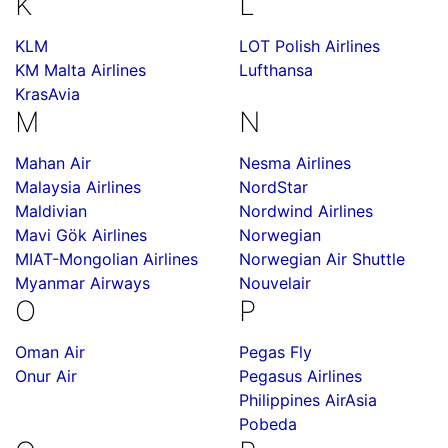
K
L
KLM
LOT Polish Airlines
KM Malta Airlines
Lufthansa
KrasAvia
M
N
Mahan Air
Nesma Airlines
Malaysia Airlines
NordStar
Maldivian
Nordwind Airlines
Mavi Gök Airlines
Norwegian
MIAT-Mongolian Airlines
Norwegian Air Shuttle
Myanmar Airways
Nouvelair
O
P
Oman Air
Pegas Fly
Onur Air
Pegasus Airlines
Philippines AirAsia
Pobeda