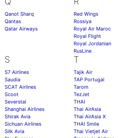
Q
R
Qanot Sharq
Red Wings
Qantas
Rossiya
Qatar Airways
Royal Air Maroc
Royal Flight
Royal Jordanian
RusLine
S
T
S7 Airlines
Tajik Air
Saudia
TAP Portugal
SCAT Airlines
Tarom
Scoot
TezJet
Severstal
THAI
Shanghai Airlines
Thai AirAsia
Shirak Avia
Thai AirAsia X
Sichuan Airlines
THAI Smile
Silk Avia
Thai Vietjet Air