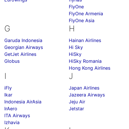
FlyOne
FlyOne Armenia
FlyOne Asia
G
H
Garuda Indonesia
Hainan Airlines
Georgian Airways
Hi Sky
GetJet Airlines
HiSky
Globus
HiSky Romania
Hong Kong Airlines
I
J
iFly
Japan Airlines
Ikar
Jazeera Airways
Indonesia AirAsia
Jeju Air
IrAero
Jetstar
ITA Airways
Izhavia