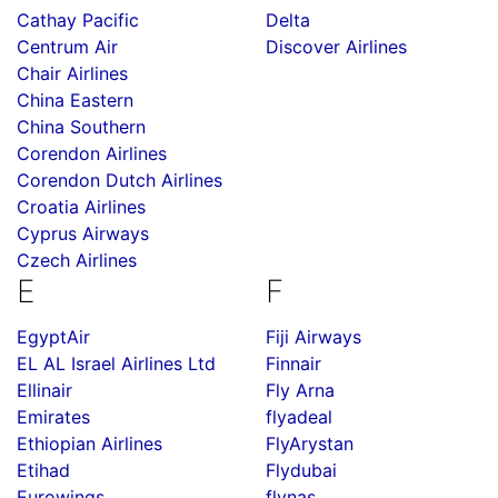
Cathay Pacific
Delta
Centrum Air
Discover Airlines
Chair Airlines
China Eastern
China Southern
Corendon Airlines
Corendon Dutch Airlines
Croatia Airlines
Cyprus Airways
Czech Airlines
E
F
EgyptAir
Fiji Airways
EL AL Israel Airlines Ltd
Finnair
Ellinair
Fly Arna
Emirates
flyadeal
Ethiopian Airlines
FlyArystan
Etihad
Flydubai
Eurowings
flynas