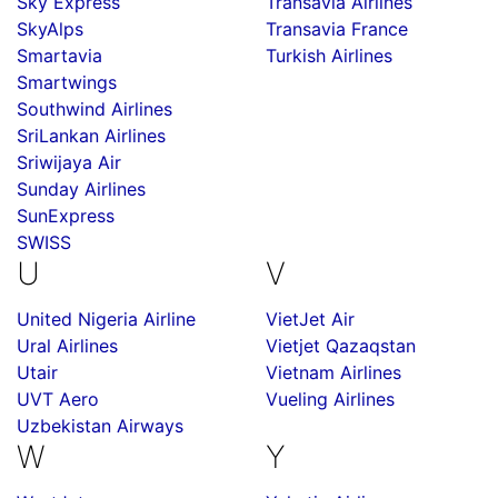
Sky Express
Transavia Airlines
SkyAlps
Transavia France
Smartavia
Turkish Airlines
Smartwings
Southwind Airlines
SriLankan Airlines
Sriwijaya Air
Sunday Airlines
SunExpress
SWISS
U
V
United Nigeria Airline
VietJet Air
Ural Airlines
Vietjet Qazaqstan
Utair
Vietnam Airlines
UVT Aero
Vueling Airlines
Uzbekistan Airways
W
Y