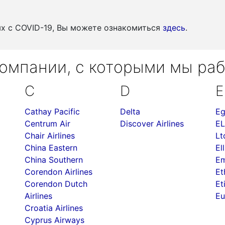
ых c COVID-19, Вы можете ознакомиться
здесь
.
омпании, с которыми мы ра
C
D
E
Cathay Pacific
Delta
Eg
Centrum Air
Discover Airlines
EL
Chair Airlines
Lt
China Eastern
Ell
China Southern
Em
Corendon Airlines
Et
Corendon Dutch
Et
Airlines
Eu
Croatia Airlines
Cyprus Airways