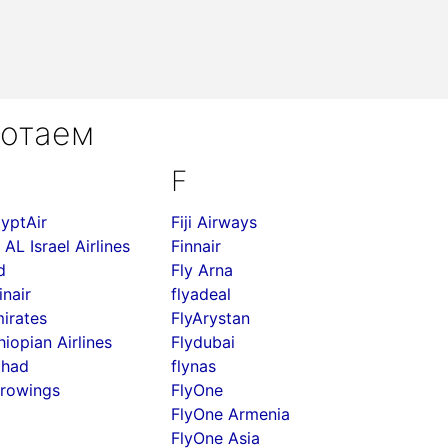
ботаем
F
yptAir
Fiji Airways
 AL Israel Airlines
Finnair
d
Fly Arna
inair
flyadeal
irates
FlyArystan
hiopian Airlines
Flydubai
ihad
flynas
rowings
FlyOne
FlyOne Armenia
FlyOne Asia