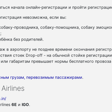
ться начала онлайн-регистрации и пройти регистрац
гистрация невозможна, если вы:
 собаку-проводника, собаку-помощника, собаку эмоцио
;
бёнка без родителей.
аж в аэропорту не позднее времени окончания регистр
утствия стоек Drop-off - на обычной стойке регистраци
су или габаритам превышает нормы бесплатного провоза
асным грузам, перевозимым пассажирами
.
Airlines
.in/
rlines
6E
и
IGO
.