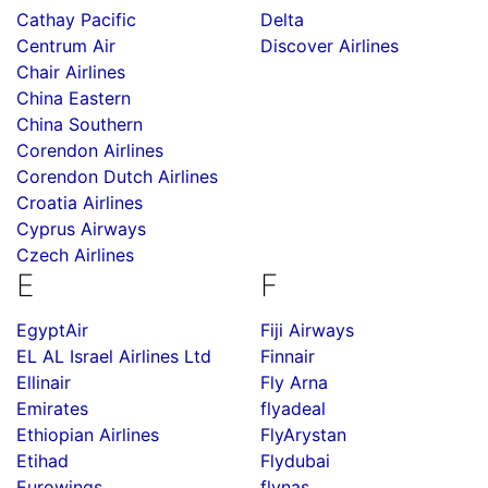
Cathay Pacific
Delta
Centrum Air
Discover Airlines
Chair Airlines
China Eastern
China Southern
Corendon Airlines
Corendon Dutch Airlines
Croatia Airlines
Cyprus Airways
Czech Airlines
E
F
EgyptAir
Fiji Airways
EL AL Israel Airlines Ltd
Finnair
Ellinair
Fly Arna
Emirates
flyadeal
Ethiopian Airlines
FlyArystan
Etihad
Flydubai
Eurowings
flynas