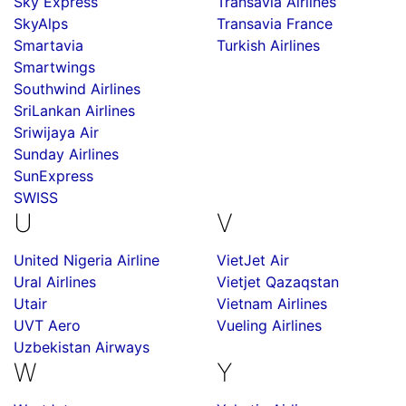
Sky Express
Transavia Airlines
SkyAlps
Transavia France
Smartavia
Turkish Airlines
Smartwings
Southwind Airlines
SriLankan Airlines
Sriwijaya Air
Sunday Airlines
SunExpress
SWISS
U
V
United Nigeria Airline
VietJet Air
Ural Airlines
Vietjet Qazaqstan
Utair
Vietnam Airlines
UVT Aero
Vueling Airlines
Uzbekistan Airways
W
Y