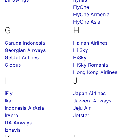
FlyOne
FlyOne Armenia
FlyOne Asia
G
H
Garuda Indonesia
Hainan Airlines
Georgian Airways
Hi Sky
GetJet Airlines
HiSky
Globus
HiSky Romania
Hong Kong Airlines
I
J
iFly
Japan Airlines
Ikar
Jazeera Airways
Indonesia AirAsia
Jeju Air
IrAero
Jetstar
ITA Airways
Izhavia