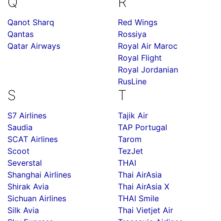
Q
R
Qanot Sharq
Red Wings
Qantas
Rossiya
Qatar Airways
Royal Air Maroc
Royal Flight
Royal Jordanian
RusLine
S
T
S7 Airlines
Tajik Air
Saudia
TAP Portugal
SCAT Airlines
Tarom
Scoot
TezJet
Severstal
THAI
Shanghai Airlines
Thai AirAsia
Shirak Avia
Thai AirAsia X
Sichuan Airlines
THAI Smile
Silk Avia
Thai Vietjet Air