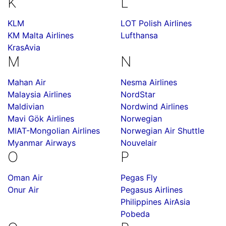
K
L
KLM
LOT Polish Airlines
KM Malta Airlines
Lufthansa
KrasAvia
M
N
Mahan Air
Nesma Airlines
Malaysia Airlines
NordStar
Maldivian
Nordwind Airlines
Mavi Gök Airlines
Norwegian
MIAT-Mongolian Airlines
Norwegian Air Shuttle
Myanmar Airways
Nouvelair
O
P
Oman Air
Pegas Fly
Onur Air
Pegasus Airlines
Philippines AirAsia
Pobeda