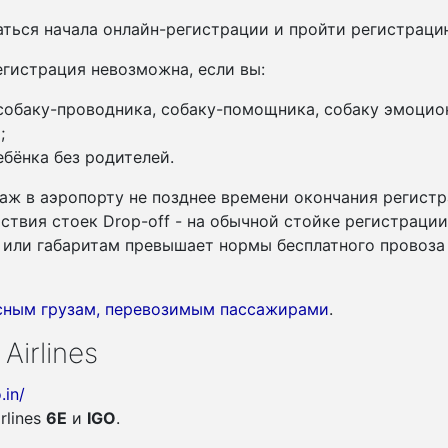
ться начала онлайн-регистрации и пройти регистрац
гистрация невозможна, если вы:
 собаку-проводника, собаку-помощника, собаку эмоцио
;
бёнка без родителей.
аж в аэропорту не позднее времени окончания регистр
утствия стоек Drop-off - на обычной стойке регистраци
су или габаритам превышает нормы бесплатного провоза
асным грузам, перевозимым пассажирами
.
Airlines
.in/
rlines
6E
и
IGO
.