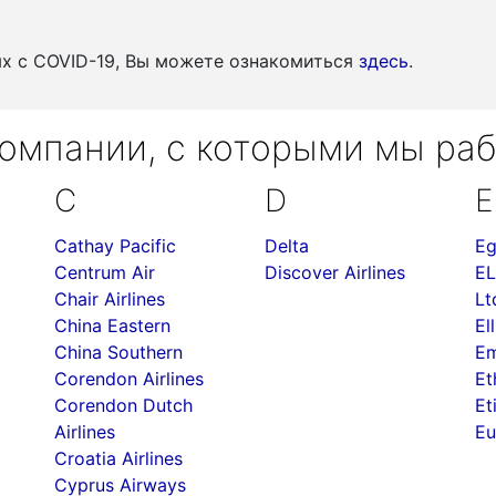
ых c COVID-19, Вы можете ознакомиться
здесь
.
омпании, с которыми мы ра
C
D
E
Cathay Pacific
Delta
Eg
Centrum Air
Discover Airlines
EL
Chair Airlines
Lt
China Eastern
Ell
China Southern
Em
Corendon Airlines
Et
Corendon Dutch
Et
Airlines
Eu
Croatia Airlines
Cyprus Airways