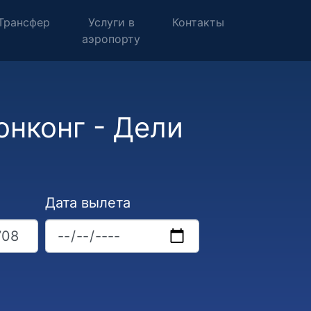
Трансфер
Услуги в
Контакты
аэропорту
онконг - Дели
Дата вылета