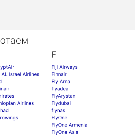
ботаем
F
yptAir
Fiji Airways
 AL Israel Airlines
Finnair
d
Fly Arna
inair
flyadeal
irates
FlyArystan
hiopian Airlines
Flydubai
ihad
flynas
rowings
FlyOne
FlyOne Armenia
FlyOne Asia