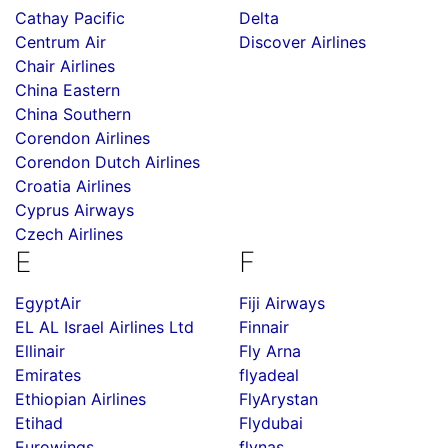
Cathay Pacific
Delta
Centrum Air
Discover Airlines
Chair Airlines
China Eastern
China Southern
Corendon Airlines
Corendon Dutch Airlines
Croatia Airlines
Cyprus Airways
Czech Airlines
E
F
EgyptAir
Fiji Airways
EL AL Israel Airlines Ltd
Finnair
Ellinair
Fly Arna
Emirates
flyadeal
Ethiopian Airlines
FlyArystan
Etihad
Flydubai
Eurowings
flynas