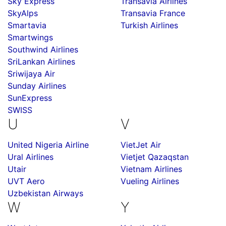
Sky Express
Transavia Airlines
SkyAlps
Transavia France
Smartavia
Turkish Airlines
Smartwings
Southwind Airlines
SriLankan Airlines
Sriwijaya Air
Sunday Airlines
SunExpress
SWISS
U
V
United Nigeria Airline
VietJet Air
Ural Airlines
Vietjet Qazaqstan
Utair
Vietnam Airlines
UVT Aero
Vueling Airlines
Uzbekistan Airways
W
Y