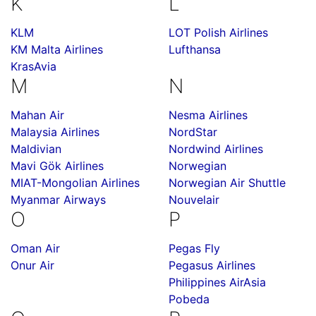
K
L
KLM
LOT Polish Airlines
KM Malta Airlines
Lufthansa
KrasAvia
M
N
Mahan Air
Nesma Airlines
Malaysia Airlines
NordStar
Maldivian
Nordwind Airlines
Mavi Gök Airlines
Norwegian
MIAT-Mongolian Airlines
Norwegian Air Shuttle
Myanmar Airways
Nouvelair
O
P
Oman Air
Pegas Fly
Onur Air
Pegasus Airlines
Philippines AirAsia
Pobeda