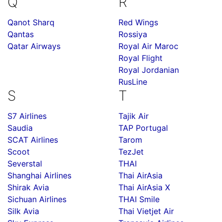
Q
R
Qanot Sharq
Red Wings
Qantas
Rossiya
Qatar Airways
Royal Air Maroc
Royal Flight
Royal Jordanian
RusLine
S
T
S7 Airlines
Tajik Air
Saudia
TAP Portugal
SCAT Airlines
Tarom
Scoot
TezJet
Severstal
THAI
Shanghai Airlines
Thai AirAsia
Shirak Avia
Thai AirAsia X
Sichuan Airlines
THAI Smile
Silk Avia
Thai Vietjet Air