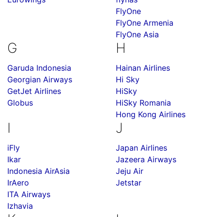
FlyOne
FlyOne Armenia
FlyOne Asia
G
H
Garuda Indonesia
Hainan Airlines
Georgian Airways
Hi Sky
GetJet Airlines
HiSky
Globus
HiSky Romania
Hong Kong Airlines
I
J
iFly
Japan Airlines
Ikar
Jazeera Airways
Indonesia AirAsia
Jeju Air
IrAero
Jetstar
ITA Airways
Izhavia