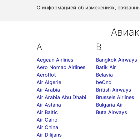
С информацией об изменениях, связанн
Авиак
A
B
Aegean Airlines
Bangkok Airways
Aero Nomad Airlines
Batik Air
Aeroflot
Belavia
Air Algerie
beOnd
Air Arabia
British Airways
Air Arabia Abu Dhabi
Brussels Airlines
Air Astana
Bulgaria Air
Air Baltic
Buta Airways
Air Cairo
Air China
Air Dilijans