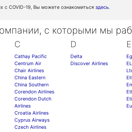
ых c COVID-19, Вы можете ознакомиться
здесь
.
омпании, с которыми мы ра
C
D
E
Cathay Pacific
Delta
Eg
Centrum Air
Discover Airlines
EL
Chair Airlines
Lt
China Eastern
Ell
China Southern
Em
Corendon Airlines
Et
Corendon Dutch
Et
Airlines
Eu
Croatia Airlines
Cyprus Airways
Czech Airlines