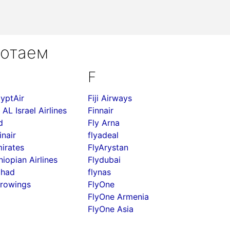
ботаем
F
yptAir
Fiji Airways
 AL Israel Airlines
Finnair
d
Fly Arna
inair
flyadeal
irates
FlyArystan
hiopian Airlines
Flydubai
ihad
flynas
rowings
FlyOne
FlyOne Armenia
FlyOne Asia