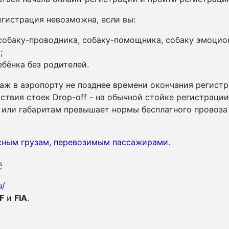
гистрация невозможна, если вы:
 собаку-проводника, собаку-помощника, собаку эмоцио
;
бёнка без родителей.
аж в аэропорту не позднее времени окончания регистр
утствия стоек Drop-off - на обычной стойке регистраци
су или габаритам превышает нормы бесплатного провоза
асным грузам, перевозимым пассажирами
.
e
u/
F
и
FIA
.