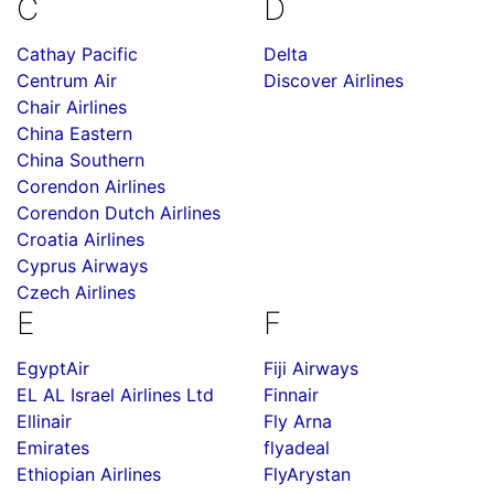
C
D
Cathay Pacific
Delta
Centrum Air
Discover Airlines
Chair Airlines
China Eastern
China Southern
Corendon Airlines
Corendon Dutch Airlines
Croatia Airlines
Cyprus Airways
Czech Airlines
E
F
EgyptAir
Fiji Airways
EL AL Israel Airlines Ltd
Finnair
Ellinair
Fly Arna
Emirates
flyadeal
Ethiopian Airlines
FlyArystan