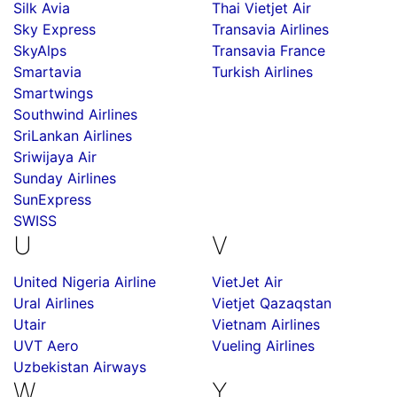
Silk Avia
Thai Vietjet Air
Sky Express
Transavia Airlines
SkyAlps
Transavia France
Smartavia
Turkish Airlines
Smartwings
Southwind Airlines
SriLankan Airlines
Sriwijaya Air
Sunday Airlines
SunExpress
SWISS
U
V
United Nigeria Airline
VietJet Air
Ural Airlines
Vietjet Qazaqstan
Utair
Vietnam Airlines
UVT Aero
Vueling Airlines
Uzbekistan Airways
W
Y