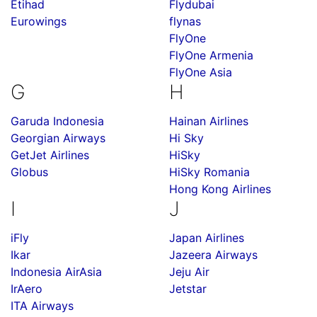
Etihad
Flydubai
Eurowings
flynas
FlyOne
FlyOne Armenia
FlyOne Asia
G
H
Garuda Indonesia
Hainan Airlines
Georgian Airways
Hi Sky
GetJet Airlines
HiSky
Globus
HiSky Romania
Hong Kong Airlines
I
J
iFly
Japan Airlines
Ikar
Jazeera Airways
Indonesia AirAsia
Jeju Air
IrAero
Jetstar
ITA Airways