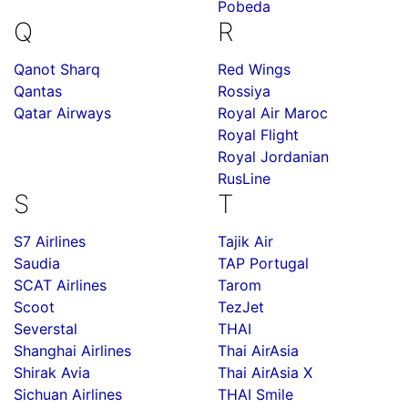
Pobeda
Q
R
Qanot Sharq
Red Wings
Qantas
Rossiya
Qatar Airways
Royal Air Maroc
Royal Flight
Royal Jordanian
RusLine
S
T
S7 Airlines
Tajik Air
Saudia
TAP Portugal
SCAT Airlines
Tarom
Scoot
TezJet
Severstal
THAI
Shanghai Airlines
Thai AirAsia
Shirak Avia
Thai AirAsia X
Sichuan Airlines
THAI Smile