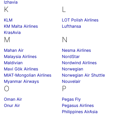
Izhavia
K
L
KLM
LOT Polish Airlines
KM Malta Airlines
Lufthansa
KrasAvia
M
N
Mahan Air
Nesma Airlines
Malaysia Airlines
NordStar
Maldivian
Nordwind Airlines
Mavi Gök Airlines
Norwegian
MIAT-Mongolian Airlines
Norwegian Air Shuttle
Myanmar Airways
Nouvelair
O
P
Oman Air
Pegas Fly
Onur Air
Pegasus Airlines
Philippines AirAsia