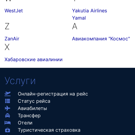
WestJet
Yakutia Airlines
Yamal
Z
А
ZanAir
Авиакомпания "Космос"
Х
Хабаровские авиалинии
Услуги
Онлайн-регистрация на рейс
Статус рейса
Авиабилеты
Трансфер
Отели
Туристическая страховка