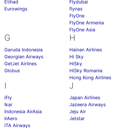
Etihad
Flydubai
Eurowings
flynas
FlyOne
FlyOne Armenia
FlyOne Asia
G
H
Garuda Indonesia
Hainan Airlines
Georgian Airways
Hi Sky
GetJet Airlines
HiSky
Globus
HiSky Romania
Hong Kong Airlines
I
J
iFly
Japan Airlines
Ikar
Jazeera Airways
Indonesia AirAsia
Jeju Air
IrAero
Jetstar
ITA Airways