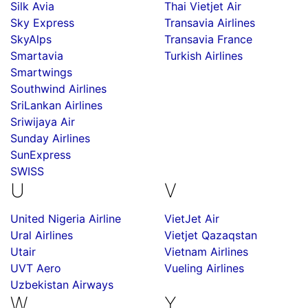
Silk Avia
Thai Vietjet Air
Sky Express
Transavia Airlines
SkyAlps
Transavia France
Smartavia
Turkish Airlines
Smartwings
Southwind Airlines
SriLankan Airlines
Sriwijaya Air
Sunday Airlines
SunExpress
SWISS
U
V
United Nigeria Airline
VietJet Air
Ural Airlines
Vietjet Qazaqstan
Utair
Vietnam Airlines
UVT Aero
Vueling Airlines
Uzbekistan Airways
W
Y