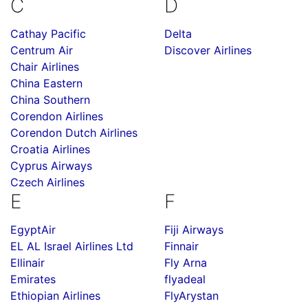
C
D
Cathay Pacific
Delta
Centrum Air
Discover Airlines
Chair Airlines
China Eastern
China Southern
Corendon Airlines
Corendon Dutch Airlines
Croatia Airlines
Cyprus Airways
Czech Airlines
E
F
EgyptAir
Fiji Airways
EL AL Israel Airlines Ltd
Finnair
Ellinair
Fly Arna
Emirates
flyadeal
Ethiopian Airlines
FlyArystan