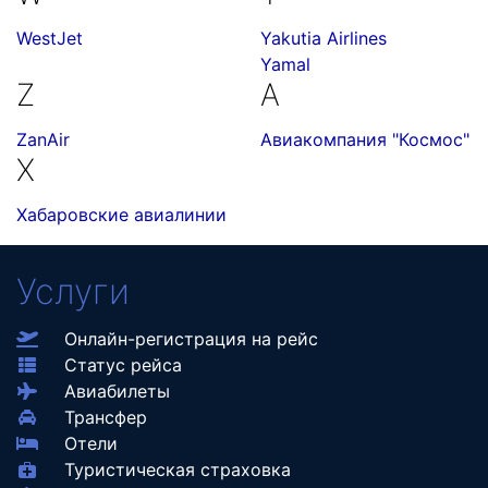
WestJet
Yakutia Airlines
Yamal
Z
А
ZanAir
Авиакомпания "Космос"
Х
Хабаровские авиалинии
Услуги
Онлайн-регистрация на рейс
Статус рейса
Авиабилеты
Трансфер
Отели
Туристическая страховка