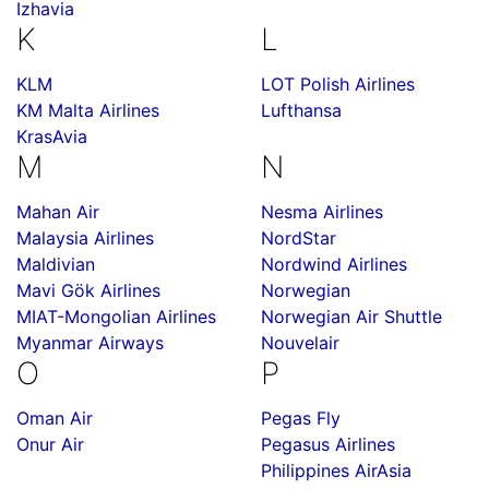
Izhavia
K
L
KLM
LOT Polish Airlines
KM Malta Airlines
Lufthansa
KrasAvia
M
N
Mahan Air
Nesma Airlines
Malaysia Airlines
NordStar
Maldivian
Nordwind Airlines
Mavi Gök Airlines
Norwegian
MIAT-Mongolian Airlines
Norwegian Air Shuttle
Myanmar Airways
Nouvelair
O
P
Oman Air
Pegas Fly
Onur Air
Pegasus Airlines
Philippines AirAsia