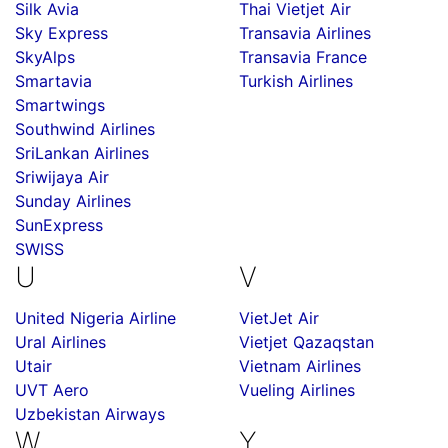
Silk Avia
Thai Vietjet Air
Sky Express
Transavia Airlines
SkyAlps
Transavia France
Smartavia
Turkish Airlines
Smartwings
Southwind Airlines
SriLankan Airlines
Sriwijaya Air
Sunday Airlines
SunExpress
SWISS
U
V
United Nigeria Airline
VietJet Air
Ural Airlines
Vietjet Qazaqstan
Utair
Vietnam Airlines
UVT Aero
Vueling Airlines
Uzbekistan Airways
W
Y