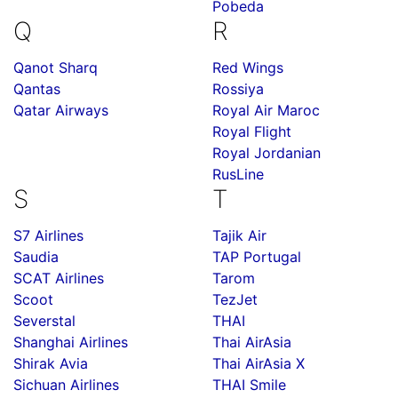
Pobeda
Q
R
Qanot Sharq
Red Wings
Qantas
Rossiya
Qatar Airways
Royal Air Maroc
Royal Flight
Royal Jordanian
RusLine
S
T
S7 Airlines
Tajik Air
Saudia
TAP Portugal
SCAT Airlines
Tarom
Scoot
TezJet
Severstal
THAI
Shanghai Airlines
Thai AirAsia
Shirak Avia
Thai AirAsia X
Sichuan Airlines
THAI Smile