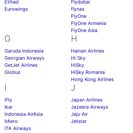
Etihad
Flydubai
Eurowings
flynas
FlyOne
FlyOne Armenia
FlyOne Asia
G
H
Garuda Indonesia
Hainan Airlines
Georgian Airways
Hi Sky
GetJet Airlines
HiSky
Globus
HiSky Romania
Hong Kong Airlines
I
J
iFly
Japan Airlines
Ikar
Jazeera Airways
Indonesia AirAsia
Jeju Air
IrAero
Jetstar
ITA Airways