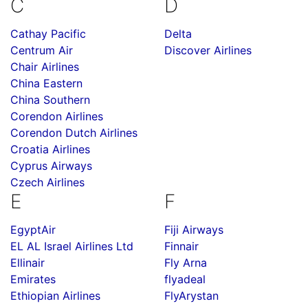
C
D
Cathay Pacific
Delta
Centrum Air
Discover Airlines
Chair Airlines
China Eastern
China Southern
Corendon Airlines
Corendon Dutch Airlines
Croatia Airlines
Cyprus Airways
Czech Airlines
E
F
EgyptAir
Fiji Airways
EL AL Israel Airlines Ltd
Finnair
Ellinair
Fly Arna
Emirates
flyadeal
Ethiopian Airlines
FlyArystan