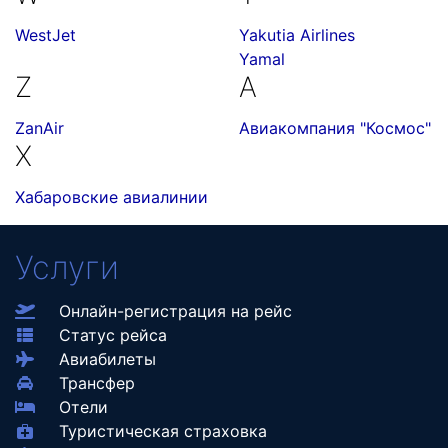
WestJet
Yakutia Airlines
Yamal
Z
А
ZanAir
Авиакомпания "Космос"
Х
Хабаровские авиалинии
Услуги
Онлайн-регистрация на рейс
Статус рейса
Авиабилеты
Трансфер
Отели
Туристическая страховка