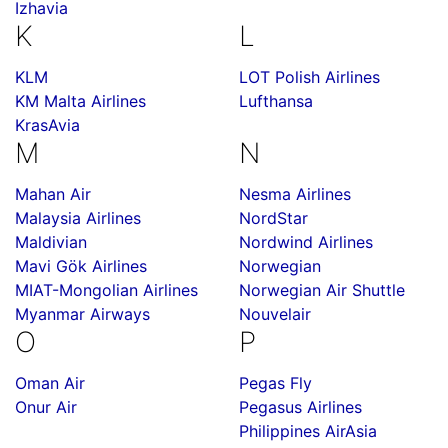
Izhavia
K
L
KLM
LOT Polish Airlines
KM Malta Airlines
Lufthansa
KrasAvia
M
N
Mahan Air
Nesma Airlines
Malaysia Airlines
NordStar
Maldivian
Nordwind Airlines
Mavi Gök Airlines
Norwegian
MIAT-Mongolian Airlines
Norwegian Air Shuttle
Myanmar Airways
Nouvelair
O
P
Oman Air
Pegas Fly
Onur Air
Pegasus Airlines
Philippines AirAsia