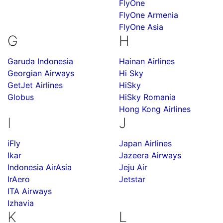
FlyOne
FlyOne Armenia
FlyOne Asia
G
H
Garuda Indonesia
Hainan Airlines
Georgian Airways
Hi Sky
GetJet Airlines
HiSky
Globus
HiSky Romania
Hong Kong Airlines
I
J
iFly
Japan Airlines
Ikar
Jazeera Airways
Indonesia AirAsia
Jeju Air
IrAero
Jetstar
ITA Airways
Izhavia
K
L