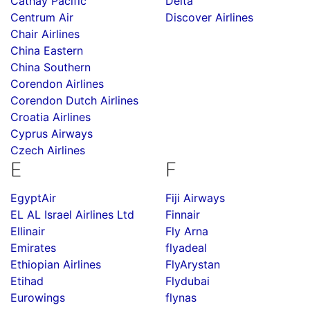
Cathay Pacific
Delta
Centrum Air
Discover Airlines
Chair Airlines
China Eastern
China Southern
Corendon Airlines
Corendon Dutch Airlines
Croatia Airlines
Cyprus Airways
Czech Airlines
E
F
EgyptAir
Fiji Airways
EL AL Israel Airlines Ltd
Finnair
Ellinair
Fly Arna
Emirates
flyadeal
Ethiopian Airlines
FlyArystan
Etihad
Flydubai
Eurowings
flynas