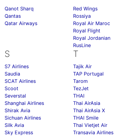
Qanot Sharq
Red Wings
Qantas
Rossiya
Qatar Airways
Royal Air Maroc
Royal Flight
Royal Jordanian
RusLine
S
T
S7 Airlines
Tajik Air
Saudia
TAP Portugal
SCAT Airlines
Tarom
Scoot
TezJet
Severstal
THAI
Shanghai Airlines
Thai AirAsia
Shirak Avia
Thai AirAsia X
Sichuan Airlines
THAI Smile
Silk Avia
Thai Vietjet Air
Sky Express
Transavia Airlines