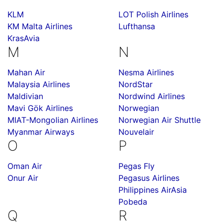
KLM
LOT Polish Airlines
KM Malta Airlines
Lufthansa
KrasAvia
M
N
Mahan Air
Nesma Airlines
Malaysia Airlines
NordStar
Maldivian
Nordwind Airlines
Mavi Gök Airlines
Norwegian
MIAT-Mongolian Airlines
Norwegian Air Shuttle
Myanmar Airways
Nouvelair
O
P
Oman Air
Pegas Fly
Onur Air
Pegasus Airlines
Philippines AirAsia
Pobeda
Q
R