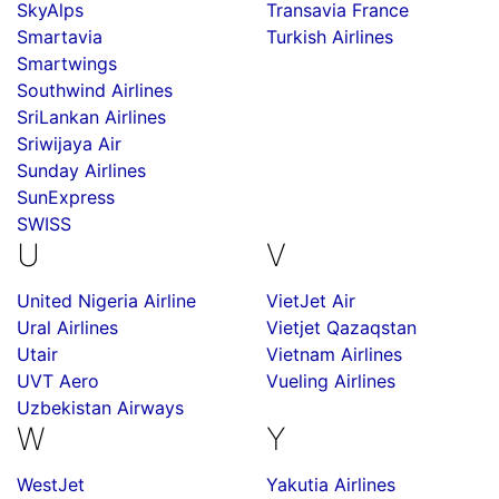
SkyAlps
Transavia France
Smartavia
Turkish Airlines
Smartwings
Southwind Airlines
SriLankan Airlines
Sriwijaya Air
Sunday Airlines
SunExpress
SWISS
U
V
United Nigeria Airline
VietJet Air
Ural Airlines
Vietjet Qazaqstan
Utair
Vietnam Airlines
UVT Aero
Vueling Airlines
Uzbekistan Airways
W
Y
WestJet
Yakutia Airlines