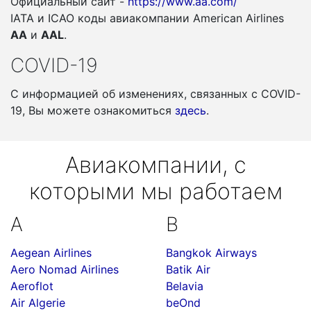
Официальный сайт -
https://www.aa.com/
IATA и ICAO коды авиакомпании American Airlines
AA
и
AAL
.
COVID-19
С информацией об изменениях, связанных c COVID-
19, Вы можете ознакомиться
здесь
.
Авиакомпании, с
которыми мы работаем
A
B
Aegean Airlines
Bangkok Airways
Aero Nomad Airlines
Batik Air
Aeroflot
Belavia
Air Algerie
beOnd