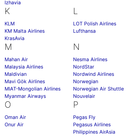
Izhavia
K
L
KLM
LOT Polish Airlines
KM Malta Airlines
Lufthansa
KrasAvia
M
N
Mahan Air
Nesma Airlines
Malaysia Airlines
NordStar
Maldivian
Nordwind Airlines
Mavi Gök Airlines
Norwegian
MIAT-Mongolian Airlines
Norwegian Air Shuttle
Myanmar Airways
Nouvelair
O
P
Oman Air
Pegas Fly
Onur Air
Pegasus Airlines
Philippines AirAsia