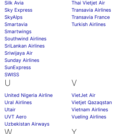
Silk Avia
Thai Vietjet Air
Sky Express
Transavia Airlines
SkyAlps
Transavia France
Smartavia
Turkish Airlines
Smartwings
Southwind Airlines
SriLankan Airlines
Sriwijaya Air
Sunday Airlines
SunExpress
SWISS
U
V
United Nigeria Airline
VietJet Air
Ural Airlines
Vietjet Qazaqstan
Utair
Vietnam Airlines
UVT Aero
Vueling Airlines
Uzbekistan Airways
W
Y