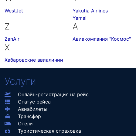
WestJet
Yakutia Airlines
Yamal
Z
А
ZanAir
Авиакомпания "Космос"
Х
Хабаровские авиалинии
Услуги
Онлайн-регистрация на рейс
Статус рейса
Авиабилеты
Трансфер
Отели
Туристическая страховка