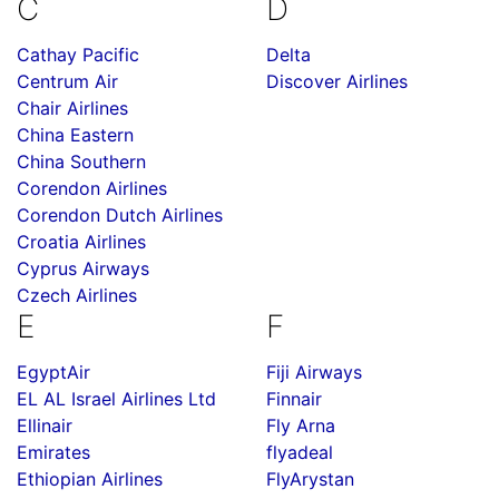
C
D
Cathay Pacific
Delta
Centrum Air
Discover Airlines
Chair Airlines
China Eastern
China Southern
Corendon Airlines
Corendon Dutch Airlines
Croatia Airlines
Cyprus Airways
Czech Airlines
E
F
EgyptAir
Fiji Airways
EL AL Israel Airlines Ltd
Finnair
Ellinair
Fly Arna
Emirates
flyadeal
Ethiopian Airlines
FlyArystan