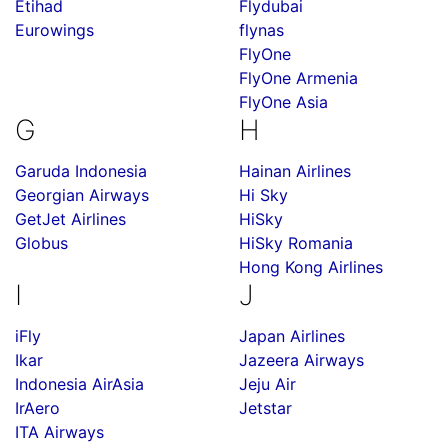
Etihad
Flydubai
Eurowings
flynas
FlyOne
FlyOne Armenia
FlyOne Asia
G
H
Garuda Indonesia
Hainan Airlines
Georgian Airways
Hi Sky
GetJet Airlines
HiSky
Globus
HiSky Romania
Hong Kong Airlines
I
J
iFly
Japan Airlines
Ikar
Jazeera Airways
Indonesia AirAsia
Jeju Air
IrAero
Jetstar
ITA Airways