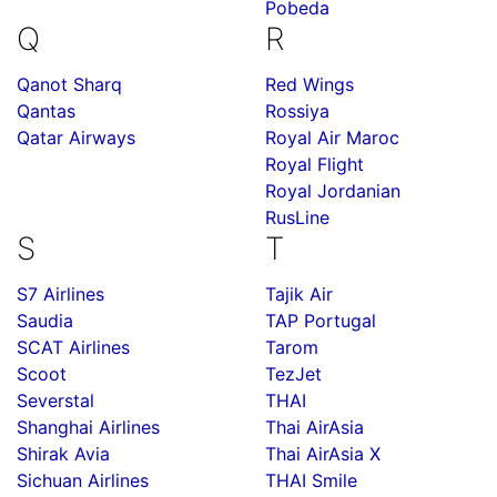
Pobeda
Q
R
Qanot Sharq
Red Wings
Qantas
Rossiya
Qatar Airways
Royal Air Maroc
Royal Flight
Royal Jordanian
RusLine
S
T
S7 Airlines
Tajik Air
Saudia
TAP Portugal
SCAT Airlines
Tarom
Scoot
TezJet
Severstal
THAI
Shanghai Airlines
Thai AirAsia
Shirak Avia
Thai AirAsia X
Sichuan Airlines
THAI Smile