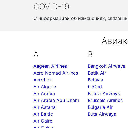
COVID-19
С информацией об изменениях, связанн
Авиак
A
B
Aegean Airlines
Bangkok Airways
Aero Nomad Airlines
Batik Air
Aeroflot
Belavia
Air Algerie
beOnd
Air Arabia
British Airways
Air Arabia Abu Dhabi
Brussels Airlines
Air Astana
Bulgaria Air
Air Baltic
Buta Airways
Air Cairo
Air China