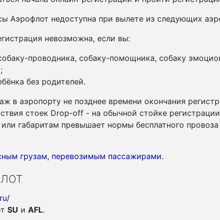
ы Аэрофлот недоступна при вылете из следующих аэро
гистрация невозможна, если вы:
 собаку-проводника, собаку-помощника, собаку эмоцио
;
бёнка без родителей.
аж в аэропорту не позднее времени окончания регистр
утствия стоек Drop-off - на обычной стойке регистраци
су или габаритам превышает нормы бесплатного провоза
асным грузам, перевозимым пассажирами
.
лот
ru/
от
SU
и
AFL
.