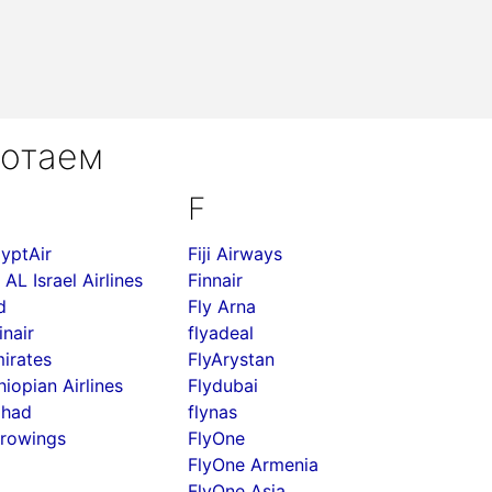
ботаем
F
yptAir
Fiji Airways
 AL Israel Airlines
Finnair
d
Fly Arna
inair
flyadeal
irates
FlyArystan
hiopian Airlines
Flydubai
ihad
flynas
rowings
FlyOne
FlyOne Armenia
FlyOne Asia