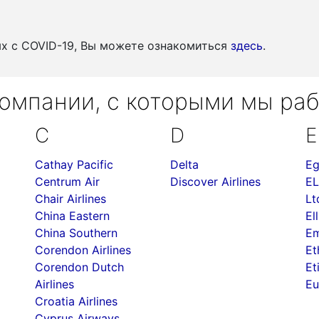
ых c COVID-19, Вы можете ознакомиться
здесь
.
омпании, с которыми мы ра
C
D
E
Cathay Pacific
Delta
Eg
Centrum Air
Discover Airlines
EL
Chair Airlines
Lt
China Eastern
Ell
China Southern
Em
Corendon Airlines
Et
Corendon Dutch
Et
Airlines
Eu
Croatia Airlines
Cyprus Airways