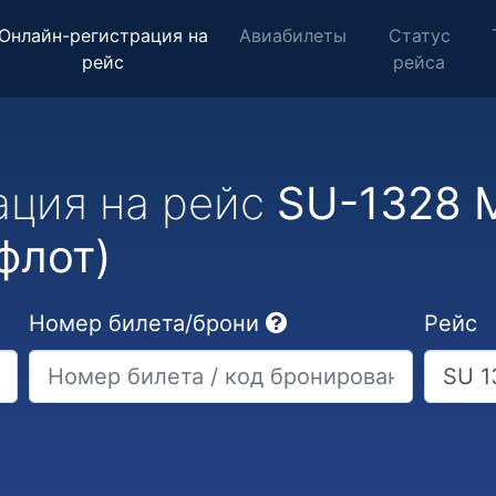
Онлайн-регистрация на
Авиабилеты
Статус
рейс
рейса
ация на рейс
SU-1328 
флот)
Номер билета/брони
Рейс