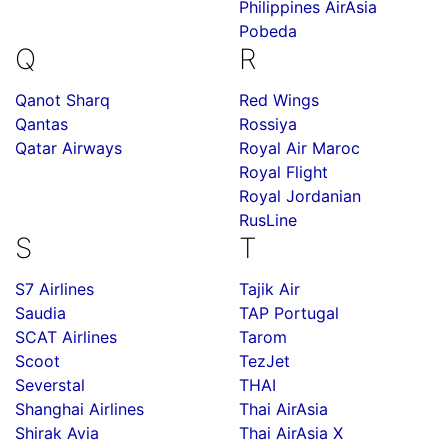
Philippines AirAsia
Pobeda
Q
R
Qanot Sharq
Red Wings
Qantas
Rossiya
Qatar Airways
Royal Air Maroc
Royal Flight
Royal Jordanian
RusLine
S
T
S7 Airlines
Tajik Air
Saudia
TAP Portugal
SCAT Airlines
Tarom
Scoot
TezJet
Severstal
THAI
Shanghai Airlines
Thai AirAsia
Shirak Avia
Thai AirAsia X