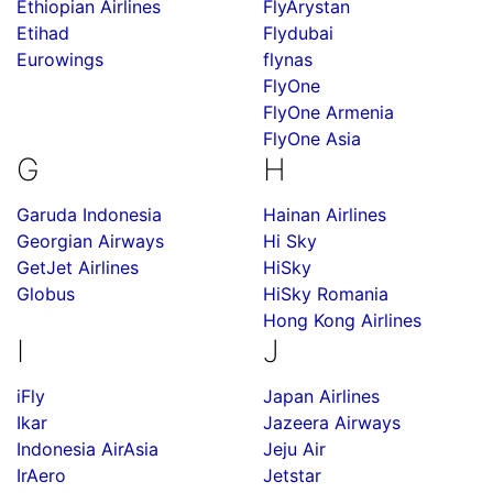
Ethiopian Airlines
FlyArystan
Etihad
Flydubai
Eurowings
flynas
FlyOne
FlyOne Armenia
FlyOne Asia
G
H
Garuda Indonesia
Hainan Airlines
Georgian Airways
Hi Sky
GetJet Airlines
HiSky
Globus
HiSky Romania
Hong Kong Airlines
I
J
iFly
Japan Airlines
Ikar
Jazeera Airways
Indonesia AirAsia
Jeju Air
IrAero
Jetstar