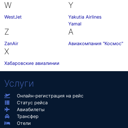
W
Y
WestJet
Yakutia Airlines
Yamal
Z
А
ZanAir
Авиакомпания "Космос"
Х
Хабаровские авиалинии
Услуги
Онлайн-регистрация на рейс
Статус рейса
Авиабилеты
Трансфер
Отели