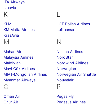
ITA Airways
Izhavia
K
L
KLM
LOT Polish Airlines
KM Malta Airlines
Lufthansa
KrasAvia
M
N
Mahan Air
Nesma Airlines
Malaysia Airlines
NordStar
Maldivian
Nordwind Airlines
Mavi Gök Airlines
Norwegian
MIAT-Mongolian Airlines
Norwegian Air Shuttle
Myanmar Airways
Nouvelair
O
P
Oman Air
Pegas Fly
Onur Air
Pegasus Airlines