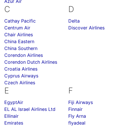
Azur Air
C
D
Cathay Pacific
Delta
Centrum Air
Discover Airlines
Chair Airlines
China Eastern
China Southern
Corendon Airlines
Corendon Dutch Airlines
Croatia Airlines
Cyprus Airways
Czech Airlines
E
F
EgyptAir
Fiji Airways
EL AL Israel Airlines Ltd
Finnair
Ellinair
Fly Arna
Emirates
flyadeal