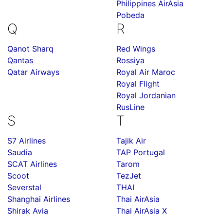
Philippines AirAsia
Pobeda
Q
R
Qanot Sharq
Red Wings
Qantas
Rossiya
Qatar Airways
Royal Air Maroc
Royal Flight
Royal Jordanian
RusLine
S
T
S7 Airlines
Tajik Air
Saudia
TAP Portugal
SCAT Airlines
Tarom
Scoot
TezJet
Severstal
THAI
Shanghai Airlines
Thai AirAsia
Shirak Avia
Thai AirAsia X