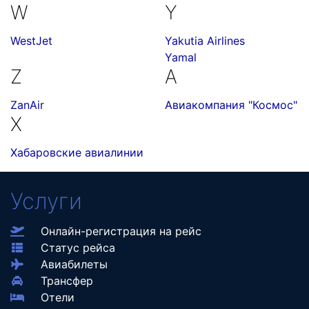
W
Y
WestJet
Yakutia Airlines
Yamal
Z
А
ZanAir
Авиакомпания "Космос"
Х
Хабаровские авиалинии
Услуги
Онлайн-регистрация на рейс
Статус рейса
Авиабилеты
Трансфер
Отели