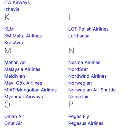
ITA Airways
Izhavia
K
L
KLM
LOT Polish Airlines
KM Malta Airlines
Lufthansa
KrasAvia
M
N
Mahan Air
Nesma Airlines
Malaysia Airlines
NordStar
Maldivian
Nordwind Airlines
Mavi Gök Airlines
Norwegian
MIAT-Mongolian Airlines
Norwegian Air Shuttle
Myanmar Airways
Nouvelair
O
P
Oman Air
Pegas Fly
Onur Air
Pegasus Airlines