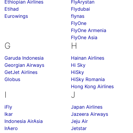
Ethiopian Airlines
FlyArystan
Etihad
Flydubai
Eurowings
flynas
FlyOne
FlyOne Armenia
FlyOne Asia
G
H
Garuda Indonesia
Hainan Airlines
Georgian Airways
Hi Sky
GetJet Airlines
HiSky
Globus
HiSky Romania
Hong Kong Airlines
I
J
iFly
Japan Airlines
Ikar
Jazeera Airways
Indonesia AirAsia
Jeju Air
IrAero
Jetstar