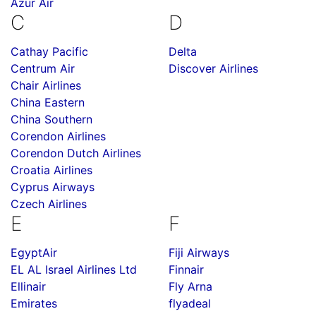
Azur Air
C
D
Cathay Pacific
Delta
Centrum Air
Discover Airlines
Chair Airlines
China Eastern
China Southern
Corendon Airlines
Corendon Dutch Airlines
Croatia Airlines
Cyprus Airways
Czech Airlines
E
F
EgyptAir
Fiji Airways
EL AL Israel Airlines Ltd
Finnair
Ellinair
Fly Arna
Emirates
flyadeal