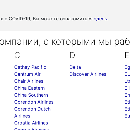
ых c COVID-19, Вы можете ознакомиться
здесь
.
омпании, с которыми мы ра
C
D
E
Cathay Pacific
Delta
Eg
Centrum Air
Discover Airlines
EL
Chair Airlines
Lt
China Eastern
Ell
China Southern
Em
Corendon Airlines
Et
Corendon Dutch
Et
Airlines
Eu
Croatia Airlines
Cyprus Airways