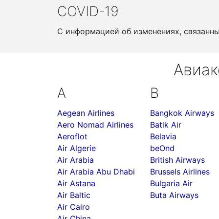
COVID-19
С информацией об изменениях, связанн
Авиак
A
B
Aegean Airlines
Bangkok Airways
Aero Nomad Airlines
Batik Air
Aeroflot
Belavia
Air Algerie
beOnd
Air Arabia
British Airways
Air Arabia Abu Dhabi
Brussels Airlines
Air Astana
Bulgaria Air
Air Baltic
Buta Airways
Air Cairo
Air China