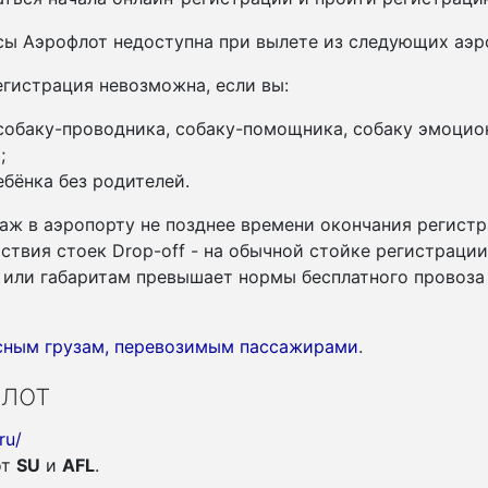
ы Аэрофлот недоступна при вылете из следующих аэро
гистрация невозможна, если вы:
 собаку-проводника, собаку-помощника, собаку эмоцио
;
бёнка без родителей.
аж в аэропорту не позднее времени окончания регистр
утствия стоек Drop-off - на обычной стойке регистраци
су или габаритам превышает нормы бесплатного провоза
асным грузам, перевозимым пассажирами
.
лот
ru/
от
SU
и
AFL
.