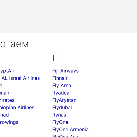
ботаем
F
yptAir
Fiji Airways
 AL Israel Airlines
Finnair
d
Fly Arna
inair
flyadeal
irates
FlyArystan
hiopian Airlines
Flydubai
ihad
flynas
rowings
FlyOne
FlyOne Armenia
FlyOne Asia