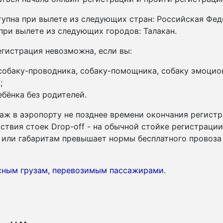
тупна при вылете из следующих стран: Российская Фе
при вылете из следующих городов: Талакан.
гистрация невозможна, если вы:
 собаку-проводника, собаку-помощника, собаку эмоцио
;
бёнка без родителей.
аж в аэропорту не позднее времени окончания регистр
утствия стоек Drop-off - на обычной стойке регистраци
су или габаритам превышает нормы бесплатного провоза
асным грузам, перевозимым пассажирами
.