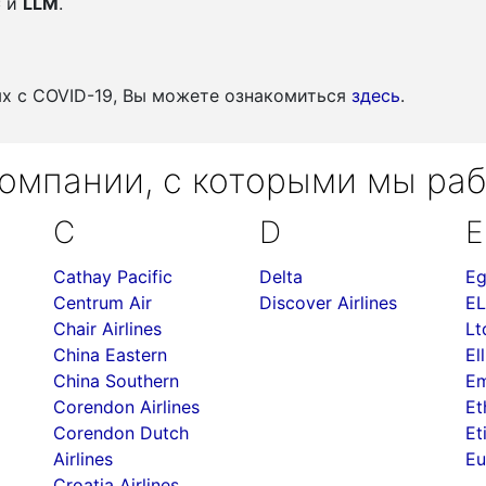
C
и
LLM
.
ых c COVID-19, Вы можете ознакомиться
здесь
.
омпании, с которыми мы ра
C
D
E
Cathay Pacific
Delta
Eg
Centrum Air
Discover Airlines
EL
Chair Airlines
Lt
China Eastern
Ell
China Southern
Em
Corendon Airlines
Et
Corendon Dutch
Et
Airlines
Eu
Croatia Airlines