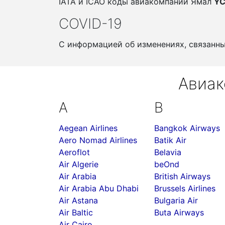
IATA и ICAO коды авиакомпании Ямал
Y
COVID-19
С информацией об изменениях, связанн
Авиак
A
B
Aegean Airlines
Bangkok Airways
Aero Nomad Airlines
Batik Air
Aeroflot
Belavia
Air Algerie
beOnd
Air Arabia
British Airways
Air Arabia Abu Dhabi
Brussels Airlines
Air Astana
Bulgaria Air
Air Baltic
Buta Airways
Air Cairo