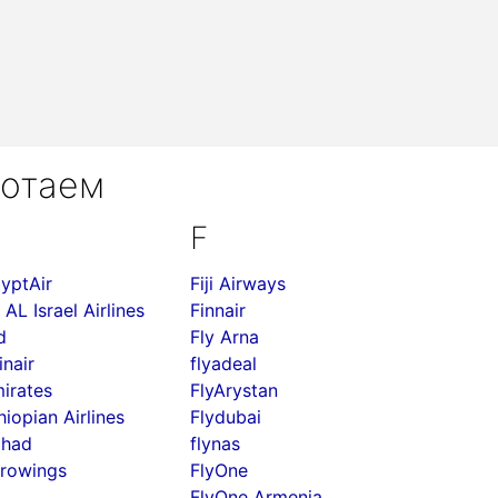
ботаем
F
yptAir
Fiji Airways
 AL Israel Airlines
Finnair
d
Fly Arna
inair
flyadeal
irates
FlyArystan
hiopian Airlines
Flydubai
ihad
flynas
rowings
FlyOne
FlyOne Armenia