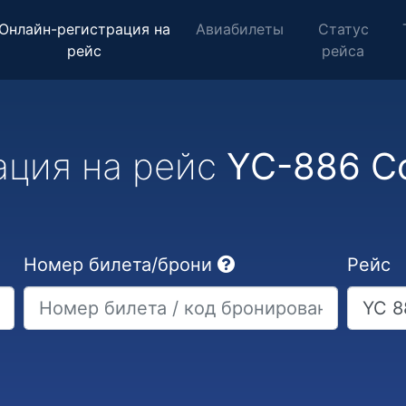
Онлайн-регистрация на
Авиабилеты
Статус
рейс
рейса
ация на рейс
YC-886 С
Номер билета/брони
Рейс