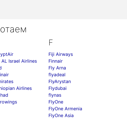
ботаем
F
yptAir
Fiji Airways
 AL Israel Airlines
Finnair
d
Fly Arna
inair
flyadeal
irates
FlyArystan
hiopian Airlines
Flydubai
ihad
flynas
rowings
FlyOne
FlyOne Armenia
FlyOne Asia