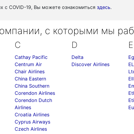
ых c COVID-19, Вы можете ознакомиться
здесь
.
омпании, с которыми мы ра
C
D
E
Cathay Pacific
Delta
Eg
Centrum Air
Discover Airlines
EL
Chair Airlines
Lt
China Eastern
Ell
China Southern
Em
Corendon Airlines
Et
Corendon Dutch
Et
Airlines
Eu
Croatia Airlines
Cyprus Airways
Czech Airlines