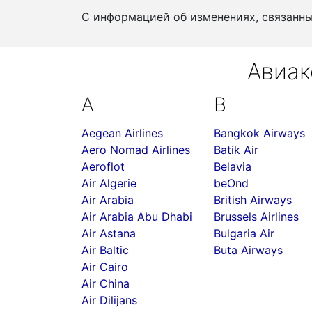
С информацией об изменениях, связанн
Авиак
A
B
Aegean Airlines
Bangkok Airways
Aero Nomad Airlines
Batik Air
Aeroflot
Belavia
Air Algerie
beOnd
Air Arabia
British Airways
Air Arabia Abu Dhabi
Brussels Airlines
Air Astana
Bulgaria Air
Air Baltic
Buta Airways
Air Cairo
Air China
Air Dilijans