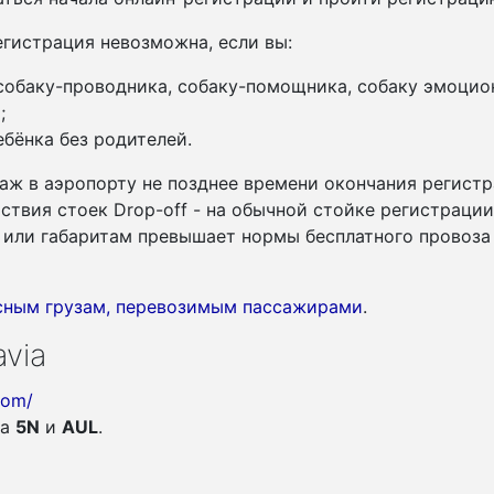
гистрация невозможна, если вы:
 собаку-проводника, собаку-помощника, собаку эмоцио
;
бёнка без родителей.
аж в аэропорту не позднее времени окончания регистр
утствия стоек Drop-off - на обычной стойке регистраци
су или габаритам превышает нормы бесплатного провоза
асным грузам, перевозимым пассажирами
.
via
com/
ia
5N
и
AUL
.