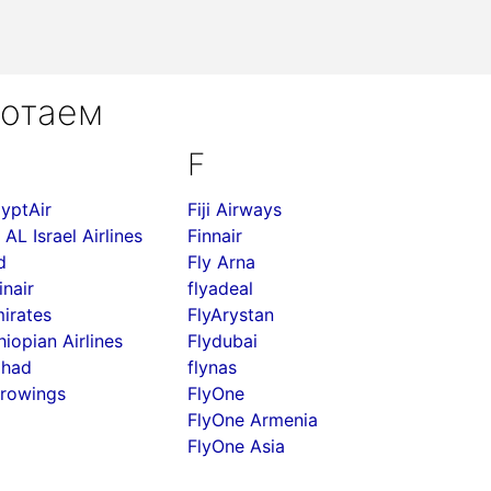
ботаем
F
yptAir
Fiji Airways
 AL Israel Airlines
Finnair
d
Fly Arna
inair
flyadeal
irates
FlyArystan
hiopian Airlines
Flydubai
ihad
flynas
rowings
FlyOne
FlyOne Armenia
FlyOne Asia