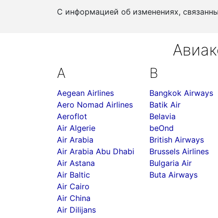
С информацией об изменениях, связанн
Авиак
A
B
Aegean Airlines
Bangkok Airways
Aero Nomad Airlines
Batik Air
Aeroflot
Belavia
Air Algerie
beOnd
Air Arabia
British Airways
Air Arabia Abu Dhabi
Brussels Airlines
Air Astana
Bulgaria Air
Air Baltic
Buta Airways
Air Cairo
Air China
Air Dilijans