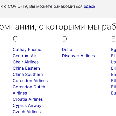
ых c COVID-19, Вы можете ознакомиться
здесь
.
омпании, с которыми мы ра
C
D
E
Cathay Pacific
Delta
Eg
Centrum Air
Discover Airlines
EL
Chair Airlines
Lt
China Eastern
Ell
China Southern
Em
Corendon Airlines
Et
Corendon Dutch
Et
Airlines
Eu
Croatia Airlines
Cyprus Airways
Czech Airlines