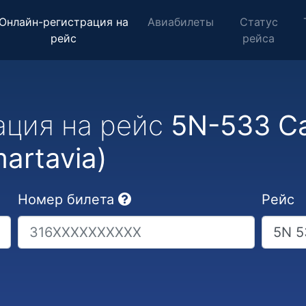
Онлайн-регистрация на
Авиабилеты
Статус
рейс
рейса
ация на рейс
5N-533 Са
artavia)
Номер билета
Рейс