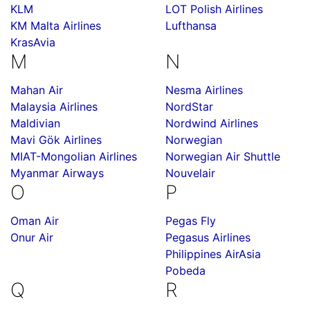
KLM
LOT Polish Airlines
KM Malta Airlines
Lufthansa
KrasAvia
M
N
Mahan Air
Nesma Airlines
Malaysia Airlines
NordStar
Maldivian
Nordwind Airlines
Mavi Gök Airlines
Norwegian
MIAT-Mongolian Airlines
Norwegian Air Shuttle
Myanmar Airways
Nouvelair
O
P
Oman Air
Pegas Fly
Onur Air
Pegasus Airlines
Philippines AirAsia
Pobeda
Q
R