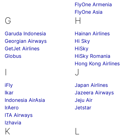
FlyOne Armenia
FlyOne Asia
G
H
Garuda Indonesia
Hainan Airlines
Georgian Airways
Hi Sky
GetJet Airlines
HiSky
Globus
HiSky Romania
Hong Kong Airlines
I
J
iFly
Japan Airlines
Ikar
Jazeera Airways
Indonesia AirAsia
Jeju Air
IrAero
Jetstar
ITA Airways
Izhavia
K
L