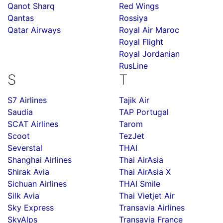
Qanot Sharq
Red Wings
Qantas
Rossiya
Qatar Airways
Royal Air Maroc
Royal Flight
Royal Jordanian
RusLine
S
T
S7 Airlines
Tajik Air
Saudia
TAP Portugal
SCAT Airlines
Tarom
Scoot
TezJet
Severstal
THAI
Shanghai Airlines
Thai AirAsia
Shirak Avia
Thai AirAsia X
Sichuan Airlines
THAI Smile
Silk Avia
Thai Vietjet Air
Sky Express
Transavia Airlines
SkyAlps
Transavia France