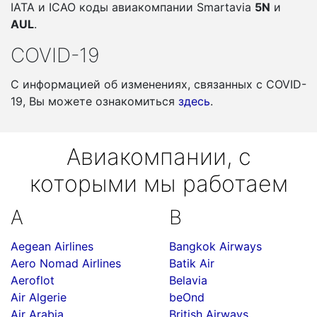
IATA и ICAO коды авиакомпании Smartavia
5N
и
AUL
.
COVID-19
С информацией об изменениях, связанных c COVID-
19, Вы можете ознакомиться
здесь
.
Авиакомпании, с
которыми мы работаем
A
B
Aegean Airlines
Bangkok Airways
Aero Nomad Airlines
Batik Air
Aeroflot
Belavia
Air Algerie
beOnd
Air Arabia
British Airways