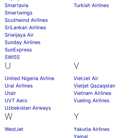
Smartavia
Turkish Airlines
Smartwings
Southwind Airlines
SriLankan Airlines
Sriwijaya Air
Sunday Airlines
SunExpress
SWISS
U
V
United Nigeria Airline
VietJet Air
Ural Airlines
Vietjet Qazaqstan
Utair
Vietnam Airlines
UVT Aero
Vueling Airlines
Uzbekistan Airways
W
Y
WestJet
Yakutia Airlines
Yamal