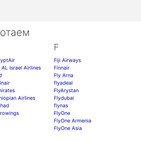
ботаем
F
yptAir
Fiji Airways
 AL Israel Airlines
Finnair
d
Fly Arna
inair
flyadeal
irates
FlyArystan
hiopian Airlines
Flydubai
ihad
flynas
rowings
FlyOne
FlyOne Armenia
FlyOne Asia