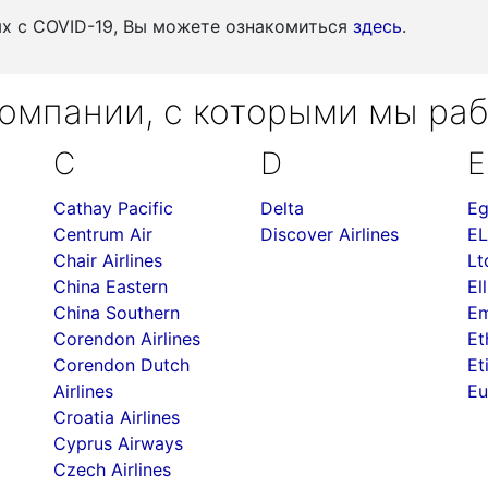
ых c COVID-19, Вы можете ознакомиться
здесь
.
омпании, с которыми мы ра
C
D
E
Cathay Pacific
Delta
Eg
Centrum Air
Discover Airlines
EL
Chair Airlines
Lt
China Eastern
Ell
China Southern
Em
Corendon Airlines
Et
Corendon Dutch
Et
Airlines
Eu
Croatia Airlines
Cyprus Airways
Czech Airlines