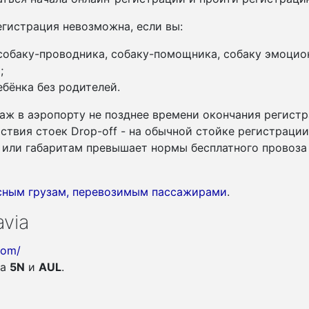
гистрация невозможна, если вы:
 собаку-проводника, собаку-помощника, собаку эмоцио
;
бёнка без родителей.
аж в аэропорту не позднее времени окончания регистр
утствия стоек Drop-off - на обычной стойке регистраци
су или габаритам превышает нормы бесплатного провоза
асным грузам, перевозимым пассажирами
.
via
com/
ia
5N
и
AUL
.