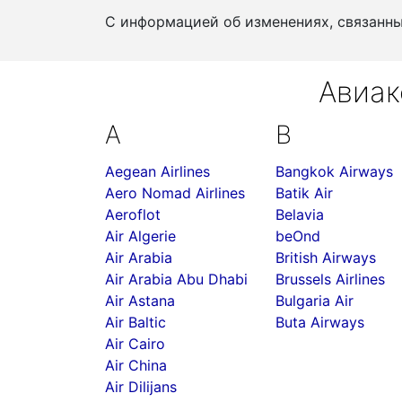
С информацией об изменениях, связанн
Авиак
A
B
Aegean Airlines
Bangkok Airways
Aero Nomad Airlines
Batik Air
Aeroflot
Belavia
Air Algerie
beOnd
Air Arabia
British Airways
Air Arabia Abu Dhabi
Brussels Airlines
Air Astana
Bulgaria Air
Air Baltic
Buta Airways
Air Cairo
Air China
Air Dilijans