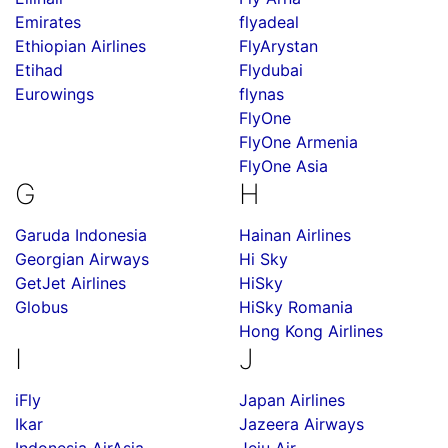
Emirates
flyadeal
Ethiopian Airlines
FlyArystan
Etihad
Flydubai
Eurowings
flynas
FlyOne
FlyOne Armenia
FlyOne Asia
G
H
Garuda Indonesia
Hainan Airlines
Georgian Airways
Hi Sky
GetJet Airlines
HiSky
Globus
HiSky Romania
Hong Kong Airlines
I
J
iFly
Japan Airlines
Ikar
Jazeera Airways