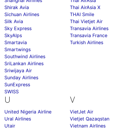
Shanghai Airlines
Thai AirAsia
Shirak Avia
Thai AirAsia X
Sichuan Airlines
THAI Smile
Silk Avia
Thai Vietjet Air
Sky Express
Transavia Airlines
SkyAlps
Transavia France
Smartavia
Turkish Airlines
Smartwings
Southwind Airlines
SriLankan Airlines
Sriwijaya Air
Sunday Airlines
SunExpress
SWISS
U
V
United Nigeria Airline
VietJet Air
Ural Airlines
Vietjet Qazaqstan
Utair
Vietnam Airlines