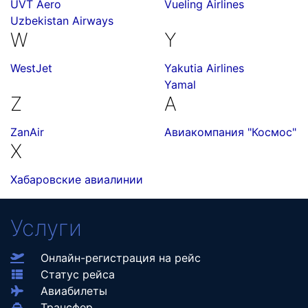
UVT Aero
Vueling Airlines
Uzbekistan Airways
W
Y
WestJet
Yakutia Airlines
Yamal
Z
А
ZanAir
Авиакомпания "Космос"
Х
Хабаровские авиалинии
Услуги
Онлайн-регистрация на рейс
Статус рейса
Авиабилеты
Трансфер