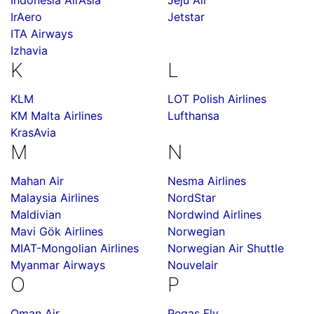
Indonesia AirAsia
Jeju Air
IrAero
Jetstar
ITA Airways
Izhavia
K
L
KLM
LOT Polish Airlines
KM Malta Airlines
Lufthansa
KrasAvia
M
N
Mahan Air
Nesma Airlines
Malaysia Airlines
NordStar
Maldivian
Nordwind Airlines
Mavi Gök Airlines
Norwegian
MIAT-Mongolian Airlines
Norwegian Air Shuttle
Myanmar Airways
Nouvelair
O
P
Oman Air
Pegas Fly