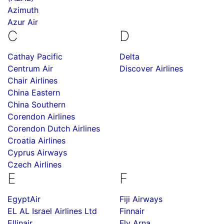
Azimuth
Azur Air
C
D
Cathay Pacific
Delta
Centrum Air
Discover Airlines
Chair Airlines
China Eastern
China Southern
Corendon Airlines
Corendon Dutch Airlines
Croatia Airlines
Cyprus Airways
Czech Airlines
E
F
EgyptAir
Fiji Airways
EL AL Israel Airlines Ltd
Finnair
Ellinair
Fly Arna