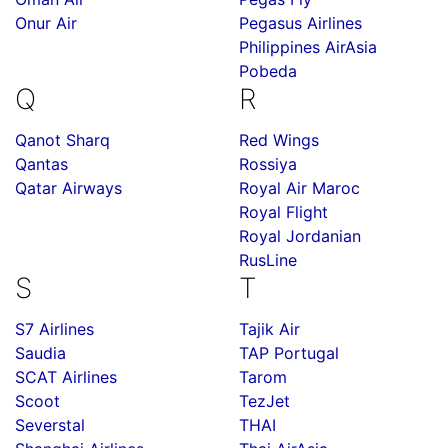
Onur Air
Pegasus Airlines
Philippines AirAsia
Pobeda
Q
R
Qanot Sharq
Red Wings
Qantas
Rossiya
Qatar Airways
Royal Air Maroc
Royal Flight
Royal Jordanian
RusLine
S
T
S7 Airlines
Tajik Air
Saudia
TAP Portugal
SCAT Airlines
Tarom
Scoot
TezJet
Severstal
THAI