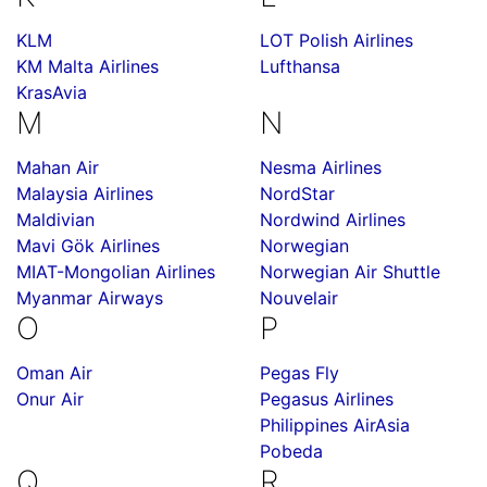
KLM
LOT Polish Airlines
KM Malta Airlines
Lufthansa
KrasAvia
M
N
Mahan Air
Nesma Airlines
Malaysia Airlines
NordStar
Maldivian
Nordwind Airlines
Mavi Gök Airlines
Norwegian
MIAT-Mongolian Airlines
Norwegian Air Shuttle
Myanmar Airways
Nouvelair
O
P
Oman Air
Pegas Fly
Onur Air
Pegasus Airlines
Philippines AirAsia
Pobeda
Q
R