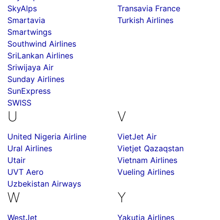
SkyAlps
Transavia France
Smartavia
Turkish Airlines
Smartwings
Southwind Airlines
SriLankan Airlines
Sriwijaya Air
Sunday Airlines
SunExpress
SWISS
U
V
United Nigeria Airline
VietJet Air
Ural Airlines
Vietjet Qazaqstan
Utair
Vietnam Airlines
UVT Aero
Vueling Airlines
Uzbekistan Airways
W
Y
WestJet
Yakutia Airlines