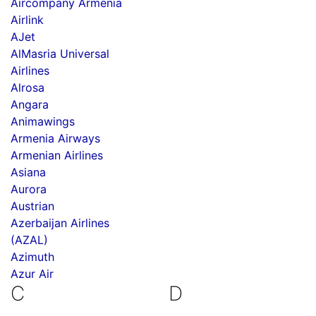
Aircompany Armenia
Airlink
AJet
AlMasria Universal
Airlines
Alrosa
Angara
Animawings
Armenia Airways
Armenian Airlines
Asiana
Aurora
Austrian
Azerbaijan Airlines
(AZAL)
Azimuth
Azur Air
C
D