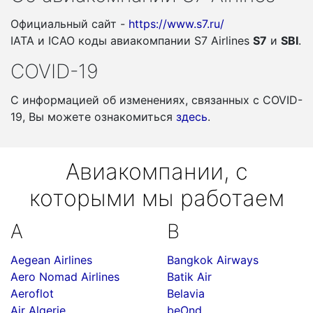
Официальный сайт -
https://www.s7.ru/
IATA и ICAO коды авиакомпании S7 Airlines
S7
и
SBI
.
COVID-19
С информацией об изменениях, связанных c COVID-
19, Вы можете ознакомиться
здесь
.
Авиакомпании, с
которыми мы работаем
A
B
Aegean Airlines
Bangkok Airways
Aero Nomad Airlines
Batik Air
Aeroflot
Belavia
Air Algerie
beOnd