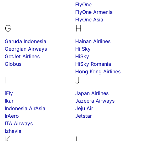
FlyOne
FlyOne Armenia
FlyOne Asia
G
H
Garuda Indonesia
Hainan Airlines
Georgian Airways
Hi Sky
GetJet Airlines
HiSky
Globus
HiSky Romania
Hong Kong Airlines
I
J
iFly
Japan Airlines
Ikar
Jazeera Airways
Indonesia AirAsia
Jeju Air
IrAero
Jetstar
ITA Airways
Izhavia
K
L