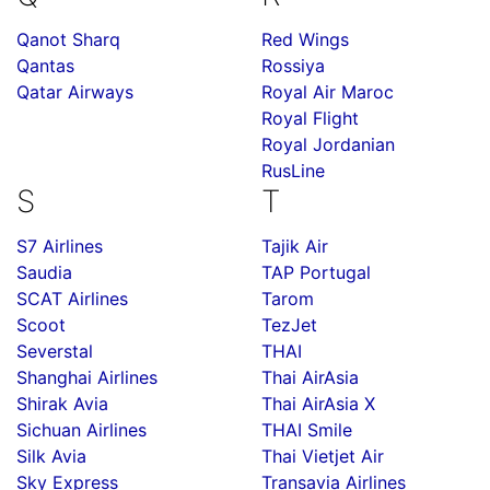
Qanot Sharq
Red Wings
Qantas
Rossiya
Qatar Airways
Royal Air Maroc
Royal Flight
Royal Jordanian
RusLine
S
T
S7 Airlines
Tajik Air
Saudia
TAP Portugal
SCAT Airlines
Tarom
Scoot
TezJet
Severstal
THAI
Shanghai Airlines
Thai AirAsia
Shirak Avia
Thai AirAsia X
Sichuan Airlines
THAI Smile
Silk Avia
Thai Vietjet Air
Sky Express
Transavia Airlines