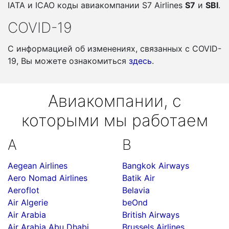
IATA и ICAO коды авиакомпании S7 Airlines
S7
и
SBI
.
COVID-19
С информацией об изменениях, связанных c COVID-
19, Вы можете ознакомиться
здесь
.
Авиакомпании, с
которыми мы работаем
A
B
Aegean Airlines
Bangkok Airways
Aero Nomad Airlines
Batik Air
Aeroflot
Belavia
Air Algerie
beOnd
Air Arabia
British Airways
Air Arabia Abu Dhabi
Brussels Airlines