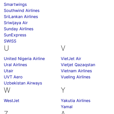
Smartwings
Southwind Airlines
SriLankan Airlines
Sriwijaya Air
Sunday Airlines
SunExpress
SWISS
U
V
United Nigeria Airline
VietJet Air
Ural Airlines
Vietjet Qazaqstan
Utair
Vietnam Airlines
UVT Aero
Vueling Airlines
Uzbekistan Airways
W
Y
WestJet
Yakutia Airlines
Yamal
Z
А