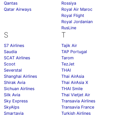
Qantas
Rossiya
Qatar Airways
Royal Air Maroc
Royal Flight
Royal Jordanian
RusLine
S
T
S7 Airlines
Tajik Air
Saudia
TAP Portugal
SCAT Airlines
Tarom
Scoot
TezJet
Severstal
THAI
Shanghai Airlines
Thai AirAsia
Shirak Avia
Thai AirAsia X
Sichuan Airlines
THAI Smile
Silk Avia
Thai Vietjet Air
Sky Express
Transavia Airlines
SkyAlps
Transavia France
Smartavia
Turkish Airlines