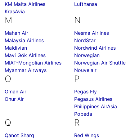
KM Malta Airlines
Lufthansa
KrasAvia
M
N
Mahan Air
Nesma Airlines
Malaysia Airlines
NordStar
Maldivian
Nordwind Airlines
Mavi Gök Airlines
Norwegian
MIAT-Mongolian Airlines
Norwegian Air Shuttle
Myanmar Airways
Nouvelair
O
P
Oman Air
Pegas Fly
Onur Air
Pegasus Airlines
Philippines AirAsia
Pobeda
Q
R
Qanot Sharq
Red Wings