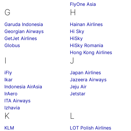
FlyOne Asia
G
H
Garuda Indonesia
Hainan Airlines
Georgian Airways
Hi Sky
GetJet Airlines
HiSky
Globus
HiSky Romania
Hong Kong Airlines
I
J
iFly
Japan Airlines
Ikar
Jazeera Airways
Indonesia AirAsia
Jeju Air
IrAero
Jetstar
ITA Airways
Izhavia
K
L
KLM
LOT Polish Airlines