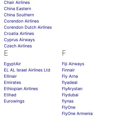
Chair Airlines
China Eastern
China Southern
Corendon Airlines
Corendon Dutch Airlines
Croatia Airlines
Cyprus Airways
Czech Airlines
E
F
EgyptAir
Fiji Airways
EL AL Israel Airlines Ltd
Finnair
Ellinair
Fly Arna
Emirates
flyadeal
Ethiopian Airlines
FlyArystan
Etihad
Flydubai
Eurowings
flynas
FlyOne
FlyOne Armenia